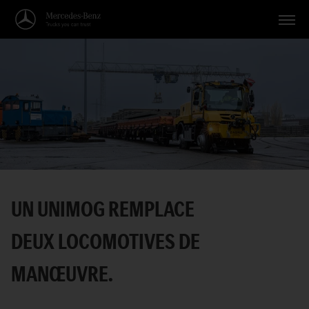
Véhicules
Applications
Thèmes
Service
Recherche
UN UNIMOG REMPLACE
Français
DEUX LOCOMOTIVES DE
MANŒUVRE.