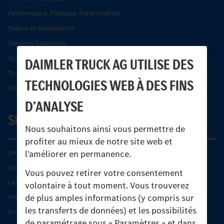
Performance. Pratique. Personnalités.
Salons et événements
Services financiers
Systèmes de sécurité Econic
DAIMLER TRUCK AG UTILISE DES
Trouver un partenaire
TECHNOLOGIES WEB À DES FINS
UNI-TOUCH®
D’ANALYSE
SERVICE
Nous souhaitons ainsi vous permettre de
profiter au mieux de notre site web et
Journées diagnostic Technique S.A.V Unimog
l’améliorer en permanence.
L'offre de services Unimog
Vous pouvez retirer votre consentement
Les produits phares
volontaire à tout moment. Vous trouverez
de plus amples informations (y compris sur
Pièces d’origine
les transferts de données) et les possibilités
Protection et maintien de la valeur
de paramétrage sous « Paramètres » et dans