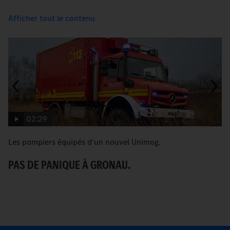
Afficher tout le contenu
02:29
Les pompiers équipés d'un nouvel Unimog.
[T
G
PAS DE PANIQUE À GRONAU.
C