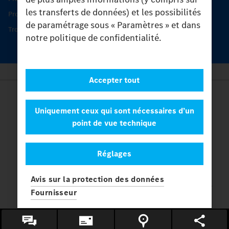
les transferts de données) et les possibilités
Protection et maintien de la valeur
de paramétrage sous « Paramètres » et dans
Trouver un partenaire
notre politique de confidentialité.
Accepter tout
Provider
Legal Notice
Uniquement ceux qui sont nécessaires d’un
Contact
point de vue technique
Cookies
Protection des données
Réglages
Paramètres
© 2026 Daimler Truck AG. Tous les droits sont réservés.
et
Avis sur la protection des données
Mercedes-Benz sont des marques de
Mercedes-Benz Group AG.
Fournisseur