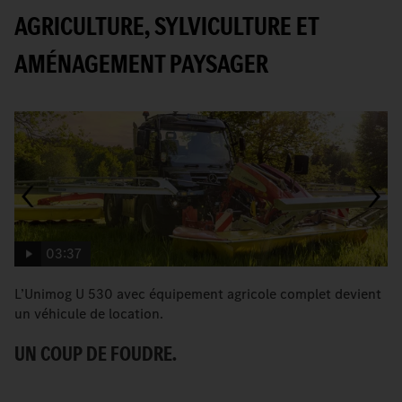
AGRICULTURE, SYLVICULTURE ET
AMÉNAGEMENT PAYSAGER
03:37
L’Unimog U 530 avec équipement agricole complet devient
L
un véhicule de location.
se
UN COUP DE FOUDRE.
L