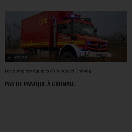
02:29
Les pompiers équipés d'un nouvel Unimog.
U
vi
PAS DE PANIQUE À GRONAU.
U
S