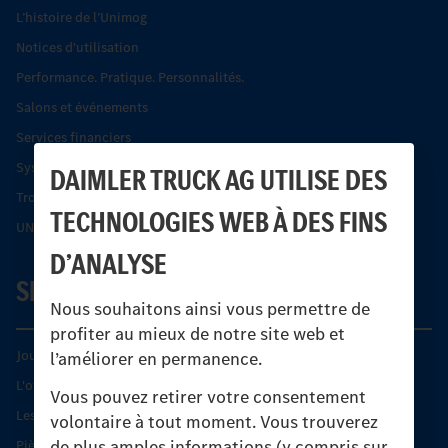
L’histoire de l’Unimog
Notices d'utilisation
Performance. Pratique. Personnalités.
Salons et événements
Services financiers
Systèmes de sécurité Econic
DAIMLER TRUCK AG UTILISE DES
Trouver un partenaire
TECHNOLOGIES WEB À DES FINS
UNI-TOUCH®
D’ANALYSE
SERVICE
Nous souhaitons ainsi vous permettre de
profiter au mieux de notre site web et
Journées diagnostic Technique S.A.V Unimog
l’améliorer en permanence.
L'offre de services Unimog
Vous pouvez retirer votre consentement
Les produits phares
volontaire à tout moment. Vous trouverez
de plus amples informations (y compris sur
Pièces d’origine