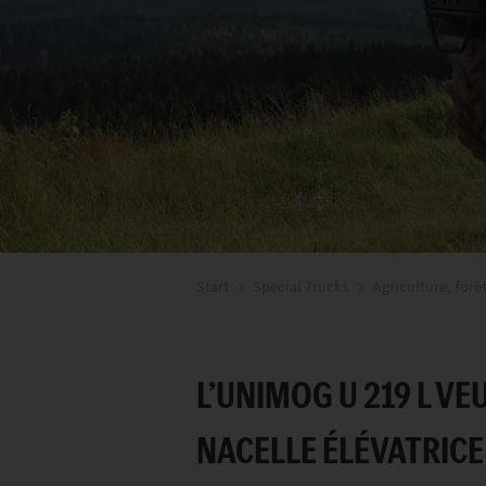
Start
Special Trucks
Agriculture, forê
L’UNIMOG U 219 L VE
NACELLE ÉLÉVATRICE