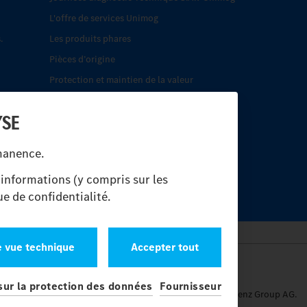
L'offre de services Unimog
.
Les produits phares
Pièces d’origine
Protection et maintien de la valeur
Trouver un partenaire
YSE
rmanence.
informations (y compris sur les
e de confidentialité.
e vue technique
Accepter tout
sur la protection des données
Fournisseur
s.
et Mercedes-Benz sont des marques de
Mercedes-Benz Group AG.