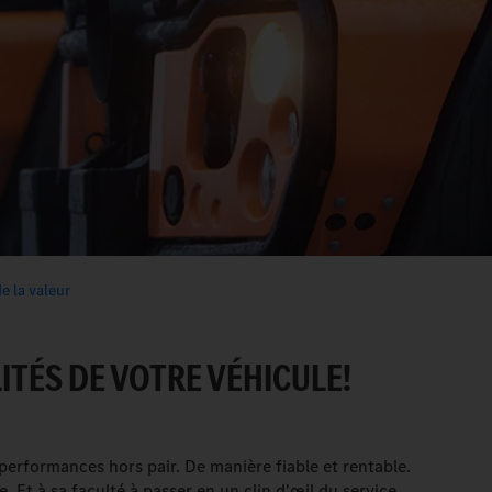
e la valeur
ITÉS DE VOTRE VÉHICULE!
performances hors pair. De manière fiable et rentable.
 Et à sa faculté à passer en un clin d'œil du service