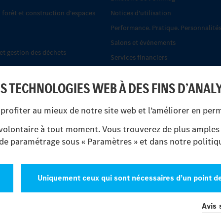
, forêt et construction d'espaces
Notices d'utilisation
Performance. Pratique. Personnalités
Salons et événements
t gestion des déchets
Services financiers
.
Systèmes de sécurité Econic
ES TECHNOLOGIES WEB À DES FINS D’ANAL
Trouver un partenaire
-cars tout-terrain
UNI-TOUCH®
profiter au mieux de notre site web et l’améliorer en pe
 protection civile
olontaire à tout moment. Vous trouverez de plus amples 
s de paramétrage sous « Paramètres » et dans notre politiqu
Uniquement ceux qui sont nécessaires d’un point d
Protection des données
Paramètres
Avis 
© 2026 Daimler Truck AG. Tous les droits sont réservé