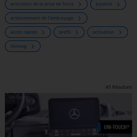
activation de la prise de force
joystick
actionnement de l'embrayage
accès rapide
profil
activation
Unimog
45
Résultats