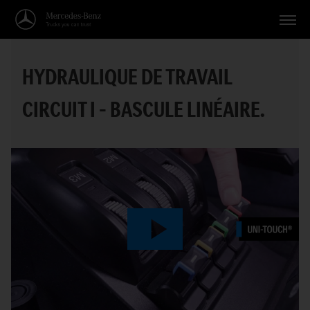
Véhicules
HYDRAULIQUE DE TRAVAIL
Applications
CIRCUIT I – BASCULE LINÉAIRE.
Thèmes
Service
Recherche
Français
Play
Video