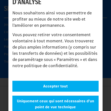
D’ANALYSE
SERVICE
Nous souhaitons ainsi vous permettre de
profiter au mieux de notre site web et
Journées diagnostic Technique S.A.V Unimog
l’améliorer en permanence.
L'offre de services Unimog
Vous pouvez retirer votre consentement
Les produits phares
volontaire à tout moment. Vous trouverez
de plus amples informations (y compris sur
Pièces d’origine
les transferts de données) et les possibilités
Protection et maintien de la valeur
de paramétrage sous « Paramètres » et dans
Trouver un partenaire
notre politique de confidentialité.
Accepter tout
Provider
Legal Notice
Uniquement ceux qui sont nécessaires d’un
Contact
point de vue technique