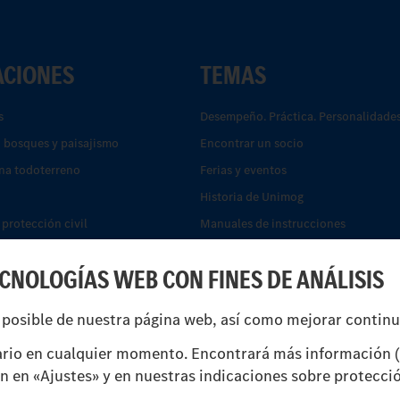
ACIONES
TEMAS
s
Desempeño. Práctica. Personalidades
, bosques y paisajismo
Encontrar un socio
na todoterreno
Ferias y eventos
Historia de Unimog
protección civil
Manuales de instrucciones
ón
Servicios financieros
ECNOLOGÍAS WEB CON FINES DE ANÁLISIS
Sistemas de asistencia de seguridad
unicipales y eliminación de
UNI-TOUCH®
 posible de nuestra página web, así como mejorar contin
reparto
rio en cualquier momento. Encontrará más información (
ón en «Ajustes» y en nuestras indicaciones sobre protecci