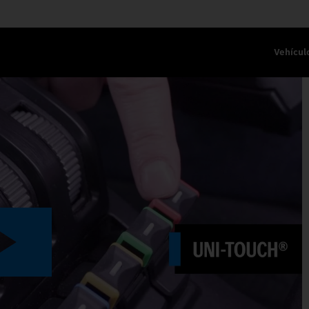
Vehícul
JO CIRCUITO I – BALANCÍN LINE
Play
Video