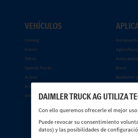
VEHÍCULOS
APLIC
Unimog
Aeropuerto
Econic
Agricultura
Zetros
Autocarava
Special Trucks
Bivial
Actros
Bomberos y 
Arocs.
Construcci
DAIMLER TRUCK AG UTILIZA T
Atego.
Energía
Servicios m
Con ello queremos ofrecerle el mejor uso
residuos
Tráfico de 
Puede revocar su consentimiento volunta
datos) y las posibilidades de configuraci