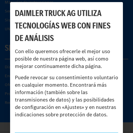
Manuales de instrucciones
DAIMLER TRUCK AG UTILIZA
Servicios financieros
Sistemas de asistencia de seguridad Econic
TECNOLOGÍAS WEB CON FINES
UNI-TOUCH®
DE ANÁLISIS
SERVICIO
Con ello queremos ofrecerle el mejor uso
posible de nuestra página web, así como
mejorar continuamente dicha página.
Días de Servicio del Unimog
Encontrar un socio
Puede revocar su consentimiento voluntario
en cualquier momento. Encontrará más
Oferta de servicio del Unimog
información (también sobre las
Productos de piezas y servicio
transmisiones de datos) y las posibilidades
Recambios originales
de configuración en «Ajustes» y en nuestras
indicaciones sobre protección de datos.