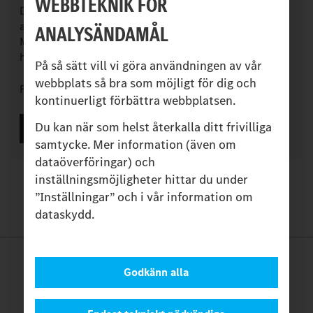
WEBBTEKNIK FÖR
De uppgifter som du har angett kommer endast att
användas för att behandla din förfrågan.
ANALYSÄNDAMÅL
Mer juridisk information om skydd av dina uppgifter
hittar du på
Dataskydd
.
På så sätt vill vi göra användningen av vår
webbplats så bra som möjligt för dig och
Fält markerade med * är obligatoriska.
kontinuerligt förbättra webbplatsen.
Du kan när som helst återkalla ditt frivilliga
samtycke. Mer information (även om
dataöverföringar) och
inställningsmöjligheter hittar du under
”Inställningar” och i vår information om
dataskydd.
Provider
Godkänn alla
Legal Notice
Kontakta
INFORMATION OM COOKIES.