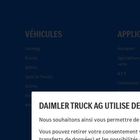
VÉHICULES
APPLI
Unimog
Aéroport
Econic
Agriculture
verts
Zetros
B.T.P.
Special Trucks
Communes e
Actros
Distribution
Arocs.
Énergie
DAIMLER TRUCK AG UTILISE D
Atego.
Les camping
Nous souhaitons ainsi vous permettre de 
Pompiers et
Rail-route
Vous pouvez retirer votre consentement v
transferts de données) et les possibilité