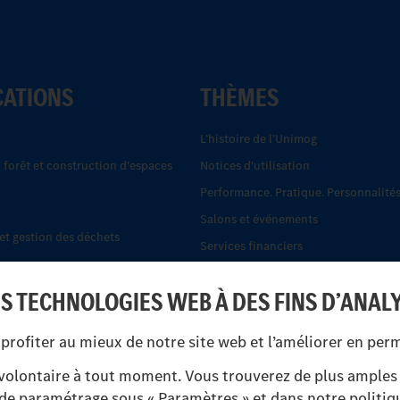
CATIONS
THÈMES
L’histoire de l’Unimog
, forêt et construction d'espaces
Notices d'utilisation
Performance. Pratique. Personnalités
Salons et événements
t gestion des déchets
Services financiers
.
Systèmes de sécurité Econic
ES TECHNOLOGIES WEB À DES FINS D’ANAL
Trouver un partenaire
-cars tout-terrain
UNI-TOUCH®
profiter au mieux de notre site web et l’améliorer en pe
 protection civile
olontaire à tout moment. Vous trouverez de plus amples 
s de paramétrage sous « Paramètres » et dans notre politiqu