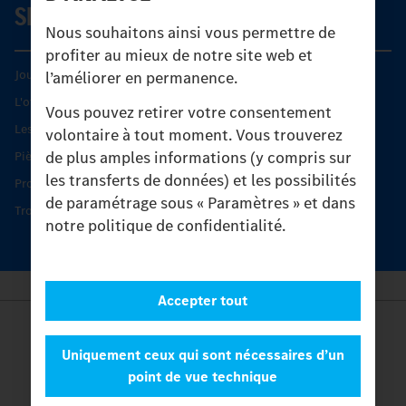
SERVICE
Nous souhaitons ainsi vous permettre de
profiter au mieux de notre site web et
Journées diagnostic Technique S.A.V Unimog
l’améliorer en permanence.
L'offre de services Unimog
Vous pouvez retirer votre consentement
Les produits phares
volontaire à tout moment. Vous trouverez
de plus amples informations (y compris sur
Pièces d’origine
les transferts de données) et les possibilités
Protection et maintien de la valeur
de paramétrage sous « Paramètres » et dans
Trouver un partenaire
notre politique de confidentialité.
Accepter tout
Provider
Legal Notice
Uniquement ceux qui sont nécessaires d’un
Contact
point de vue technique
Cookies