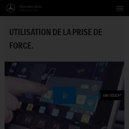
Véhicules
UTILISATION DE LA PRISE DE
Applications
FORCE.
Thèmes
Service
Recherche
Français
Play
Video