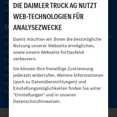
Unimog Partner-Portal
DIE DAIMLER TRUCK AG NUTZT
Unimog Sicherheit
WEB-TECHNOLOGIEN FÜR
SERVICE
ANALYSEZWECKE
Damit möchten wir Ihnen die bestmögliche
Original-Teile
Nutzung unserer Webseite ermöglichen,
sowie unsere Webseite fortlaufend
Partner finden
verbessern.
Produkt-Highlights
Schutz und Werterhalt
Sie können Ihre freiwillige Zustimmung
jederzeit widerrufen. Weitere Informationen
Unimog Serviceangebot
(auch zu Datenübermittlungen) und
Unimog Servicetage
Einstellungsmöglichkeiten finden Sie unter
Zusatzleistungen
"Einstellungen" und in unseren
Datenschutzhinweisen.