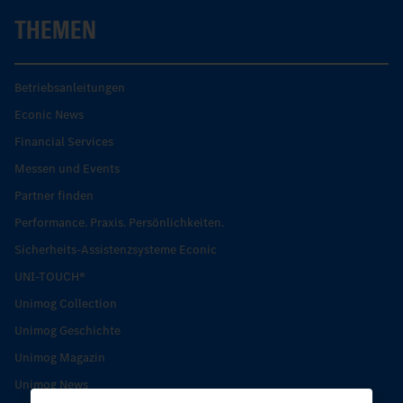
THEMEN
Betriebsanleitungen
Econic News
Financial Services
Messen und Events
Partner finden
Performance. Praxis. Persönlichkeiten.
Sicherheits-Assistenzsysteme Econic
UNI-TOUCH®
Unimog Collection
Unimog Geschichte
Unimog Magazin
Unimog News