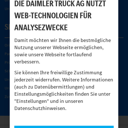
Unimog Partner-Portal
DIE DAIMLER TRUCK AG NUTZT
Unimog Sicherheit
WEB-TECHNOLOGIEN FÜR
SERVICE
ANALYSEZWECKE
Damit möchten wir Ihnen die bestmögliche
Original-Teile
Nutzung unserer Webseite ermöglichen,
sowie unsere Webseite fortlaufend
Partner finden
verbessern.
Produkt-Highlights
Schutz und Werterhalt
Sie können Ihre freiwillige Zustimmung
jederzeit widerrufen. Weitere Informationen
Unimog Serviceangebot
(auch zu Datenübermittlungen) und
Unimog Servicetage
Einstellungsmöglichkeiten finden Sie unter
Zusatzleistungen
"Einstellungen" und in unseren
Datenschutzhinweisen.