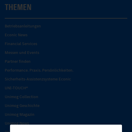
THEMEN
Betriebsanleitungen
Econic News
Financial Services
Messen und Events
Partner finden
Performance. Praxis. Persönlichkeiten.
Sicherheits-Assistenzsysteme Econic
UNI-TOUCH®
Unimog Collection
Unimog Geschichte
Unimog Magazin
Unimog News