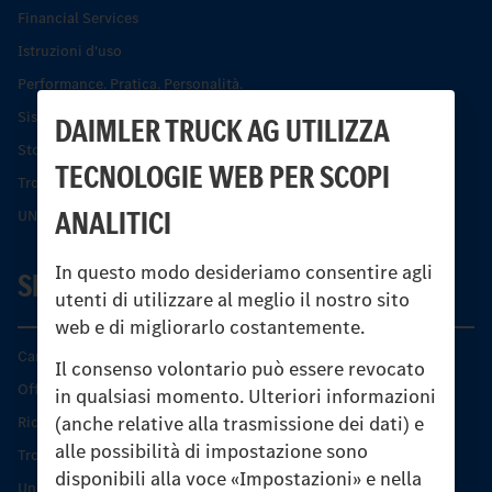
Financial Services
Istruzioni d'uso
Performance. Pratica. Personalità.
Sistemi di assistenza alla guida e di sicurezza
DAIMLER TRUCK AG UTILIZZA
Storia dell’Unimog
TECNOLOGIE WEB PER SCOPI
Trovare un partner
ANALITICI
UNI-TOUCH®
In questo modo desideriamo consentire agli
SERVIZIO
utenti di utilizzare al meglio il nostro sito
web e di migliorarlo costantemente.
Caratteristiche di prodotto
Il consenso volontario può essere revocato
Offerta di servizio Unimog
in qualsiasi momento. Ulteriori informazioni
(anche relative alla trasmissione dei dati) e
Ricambi originali
alle possibilità di impostazione sono
Trovare un partner
disponibili alla voce «Impostazioni» e nella
Unimog Service Days