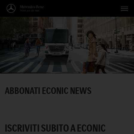
Veicoli
Applicazioni
Temi
Servizio
Ricerca
ABBONATI ECONIC NEWS
Italiano
ISCRIVITI SUBITO A ECONIC