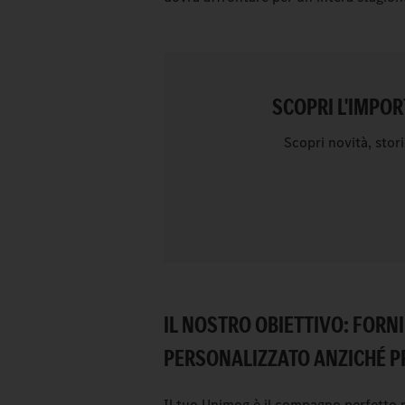
SCOPRI L'IMPOR
Scopri novità, sto
IL NOSTRO OBIETTIVO: FORN
PERSONALIZZATO ANZICHÉ P
Il tuo Unimog è il compagno perfetto p