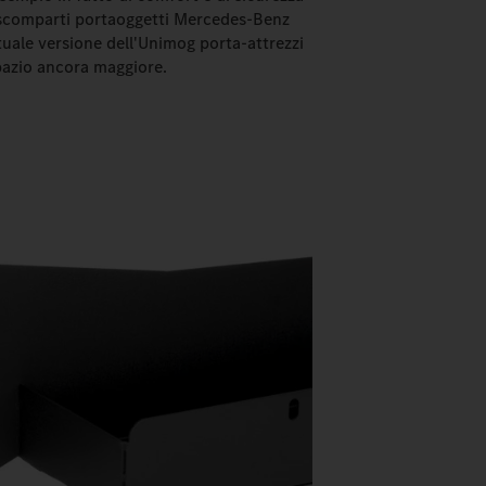
i scomparti portaoggetti Mercedes-Benz
tuale versione dell'Unimog porta-attrezzi
pazio ancora maggiore.