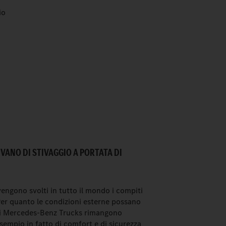
io
 VANO DI STIVAGGIO A PORTATA DI
engono svolti in tutto il mondo i compiti
 Per quanto le condizioni esterne possano
ori Mercedes-Benz Trucks rimangono
esempio in fatto di comfort e di sicurezza