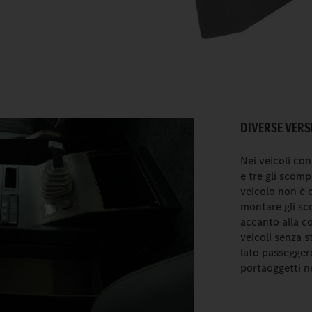
DIVERSE VERS
Nei veicoli con
e tre gli scomp
veicolo non è d
montare gli sc
accanto alla co
veicoli senza s
lato passegger
portaoggetti ne