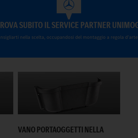
ROVA SUBITO IL SERVICE PARTNER UNIMO
nsigliarti nella scelta, occupandosi del montaggio a regola d'arte d
VANO PORTAOGGETTI NELLA