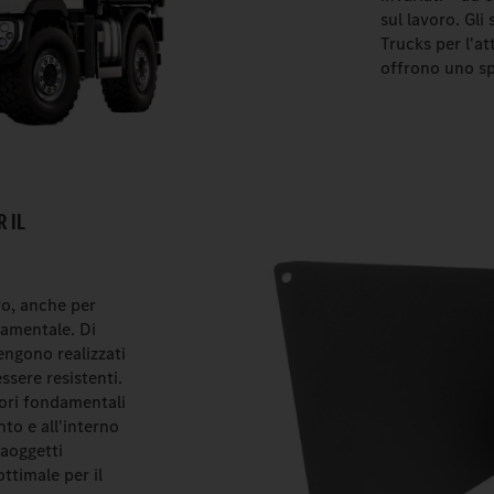
sul lavoro. Gl
Trucks per l'at
offrono uno s
 IL
ro, anche per
damentale. Di
engono realizzati
ssere resistenti.
lori fondamentali
to e all'interno
taoggetti
ttimale per il