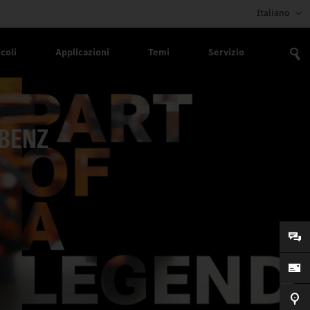
Italiano
coli
Applicazioni
Temi
Servizio
-BENZ