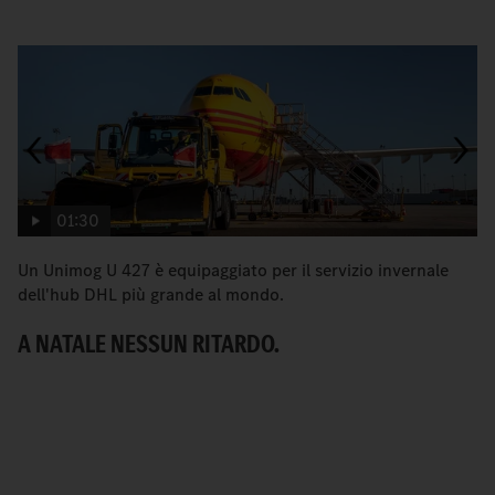
01:30
Un Unimog U 427 è equipaggiato per il servizio invernale
Is
dell'hub DHL più grande al mondo.
pu
A NATALE NESSUN RITARDO.
L
D