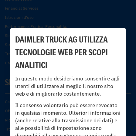
Financial Services
Istruzioni d'uso
Performance. Pratica. Personalità.
Sistemi di assistenza alla guida e di sicurezza
DAIMLER TRUCK AG UTILIZZA
Storia dell’Unimog
TECNOLOGIE WEB PER SCOPI
Trovare un partner
ANALITICI
UNI-TOUCH®
In questo modo desideriamo consentire agli
SERVIZIO
utenti di utilizzare al meglio il nostro sito
web e di migliorarlo costantemente.
Caratteristiche di prodotto
Il consenso volontario può essere revocato
Offerta di servizio Unimog
in qualsiasi momento. Ulteriori informazioni
(anche relative alla trasmissione dei dati) e
Ricambi originali
alle possibilità di impostazione sono
Trovare un partner
disponibili alla voce «Impostazioni» e nella