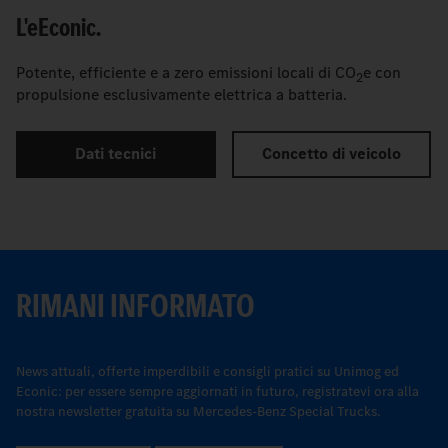
L'
e
Econic.
Potente, efficiente e a zero emissioni locali di CO
e con
2
propulsione esclusivamente elettrica a batteria.
Dati tecnici
Concetto di veicolo
RIMANI INFORMATO
News attuali, offerte imperdibili e consigli pratici su Unimog ed
Econic: per essere sempre aggiornati in futuro, registratevi ora alla
nostra newsletter gratuita su Mercedes-Benz Special Trucks.