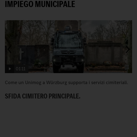
IMPIEGO MUNICIPALE
01:11
Come un Unimog a Würzburg supporta i servizi cimiteriali.
«
co
SFIDA CIMITERO PRINCIPALE.
I