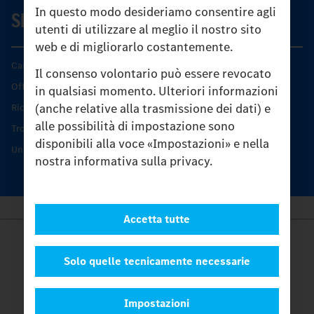
In questo modo desideriamo consentire agli
SERVIZIO
utenti di utilizzare al meglio il nostro sito
web e di migliorarlo costantemente.
Caratteristiche di prodotto
Il consenso volontario può essere revocato
Offerta di servizio Unimog
in qualsiasi momento. Ulteriori informazioni
(anche relative alla trasmissione dei dati) e
Ricambi originali
alle possibilità di impostazione sono
Trovare un partner
disponibili alla voce «Impostazioni» e nella
Unimog Service Days
nostra informativa sulla privacy.
Accetta tutte
Provider
Legal Notice
Solo quelle tecnicamente necessarie
Contatto
Cookies
Impostazioni
Protezione dati