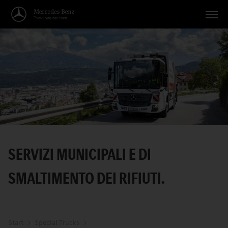
Veicoli
Applicazioni
Temi
Servizio
Ricerca
SERVIZI MUNICIPALI E DI
Italiano
SMALTIMENTO DEI RIFIUTI.
Start
Special Trucks