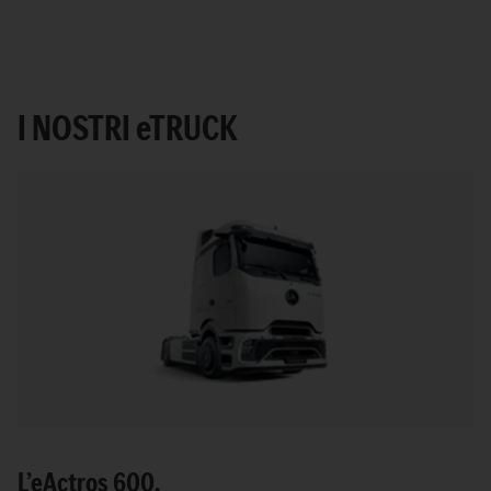
I NOSTRI
e
TRUCK
L’
e
Actros 600.