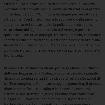
stradale.
Che si tratti di cura delle aree verdi, di servizio
invernale o di compiti speciali come quelli relativi al profilo
limite degli ostacoli, l'Unimog si distingue per versatilità e
affidabilità. Con funzioni come lo sgombero della neve, lo
spargimento del sale antigelo, la pulizia delle strade, la
triturazione del legno e lo sfalcio del verde, è perfetto per
quasi tutti i settori di impiego. In tutto il mondo, i comuni e
i cantieri edili e autostradali si affidano all'esperienza e alla
flessibilità pluridecennale di Mercedes-Benz Special Trucks.
L'Unimog è disponibile come porta-attrezzi e come modello
fuoristrada.
L'Econic è lo strumento ideale per la gestione dei rifiuti e
della nettezza urbana.
Sviluppato come veicolo a pianale
ribassato, domina senza fatica strade strette e situazioni di
traffico complesse. Con il suo design ergonomico, il pianale
ribassato che facilita la salita e la discesa e i moderni
sistemi di assistenza alla guida, l'Econic contribuisce ad
alleggerire il lavoro del conducente e a supportarlo nel
traffico stradale. Equipaggiato con trasmissioni diesel o