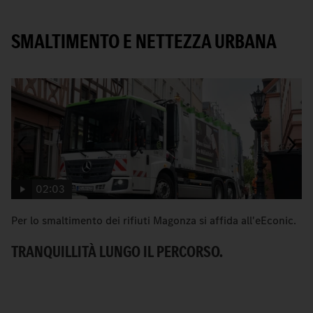
SMALTIMENTO E NETTEZZA URBANA
02:03
Per lo smaltimento dei rifiuti Magonza si affida all'eEconic.
C
Me
TRANQUILLITÀ LUNGO IL PERCORSO.
ur
U