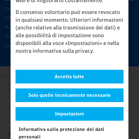
web e di migliorarlo costantemente.
Caratteristiche di prodotto
Il consenso volontario può essere revocato
Offerta di servizio Unimog
in qualsiasi momento. Ulteriori informazioni
(anche relative alla trasmissione dei dati) e
Ricambi originali
alle possibilità di impostazione sono
Trovare un partner
disponibili alla voce «Impostazioni» e nella
Unimog Service Days
nostra informativa sulla privacy.
Accetta tutte
Provider
Legal Notice
Solo quelle tecnicamente necessarie
Contatto
Cookies
Impostazioni
Protezione dati
Impostazioni
Informativa sulla protezione dei dati
© 2026 Daimler Truck AG. Tutti i diritti riservati.
e Mercedes-
personali