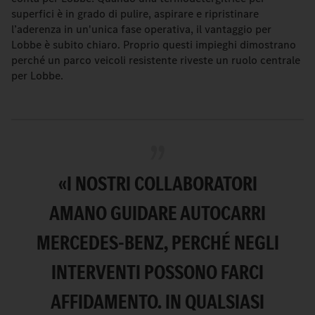
superfici è in grado di pulire, aspirare e ripristinare
l’aderenza in un'unica fase operativa, il vantaggio per
Lobbe è subito chiaro. Proprio questi impieghi dimostrano
perché un parco veicoli resistente riveste un ruolo centrale
per Lobbe.
«I NOSTRI COLLABORATORI
AMANO GUIDARE AUTOCARRI
MERCEDES-BENZ, PERCHÉ NEGLI
INTERVENTI POSSONO FARCI
AFFIDAMENTO. IN QUALSIASI