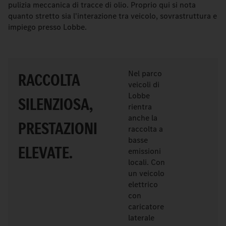
pulizia meccanica di tracce di olio. Proprio qui si nota
quanto stretto sia l'interazione tra veicolo, sovrastruttura e
impiego presso Lobbe.
Nel parco
RACCOLTA
veicoli di
Lobbe
SILENZIOSA,
rientra
anche la
PRESTAZIONI
raccolta a
basse
ELEVATE.
emissioni
locali. Con
un veicolo
elettrico
con
caricatore
laterale