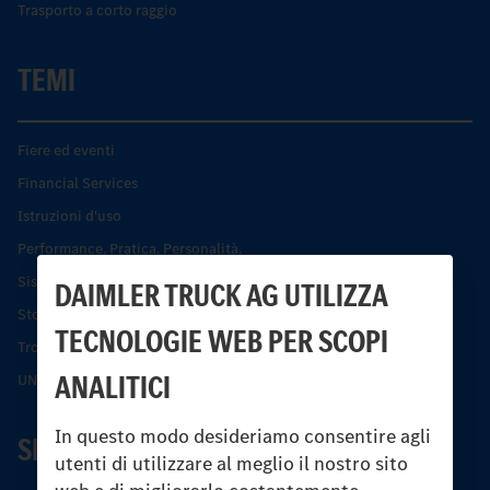
Trasporto a corto raggio
TEMI
Fiere ed eventi
Financial Services
Istruzioni d'uso
Performance. Pratica. Personalità.
Sistemi di assistenza alla guida e di sicurezza
DAIMLER TRUCK AG UTILIZZA
Storia dell’Unimog
TECNOLOGIE WEB PER SCOPI
Trovare un partner
ANALITICI
UNI-TOUCH®
In questo modo desideriamo consentire agli
SERVIZIO
utenti di utilizzare al meglio il nostro sito