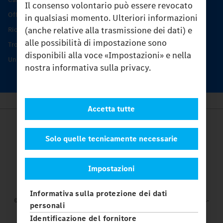
Il consenso volontario può essere revocato
Offerta di servizio Unimog
in qualsiasi momento. Ulteriori informazioni
(anche relative alla trasmissione dei dati) e
Ricambi originali
alle possibilità di impostazione sono
Trovare un partner
disponibili alla voce «Impostazioni» e nella
Unimog Service Days
nostra informativa sulla privacy.
Accetta tutte
Provider
Legal Notice
Solo quelle tecnicamente necessarie
Contatto
Cookies
Impostazioni
Protezione dati
Impostazioni
Informativa sulla protezione dei dati
© 2026 Daimler Truck AG. Tutti i diritti riservati.
e Mercedes-
personali
Benz sono marchi di
Mercedes-Benz Group AG.
Identificazione del fornitore