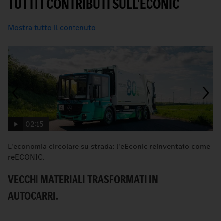
TUTTI I CONTRIBUTI SULL'ECONIC
Mostra tutto il contenuto
02:15
L'economia circolare su strada: l'eEconic reinventato come
eE
reECONIC.
E
VECCHI MATERIALI TRASFORMATI IN
S
AUTOCARRI.