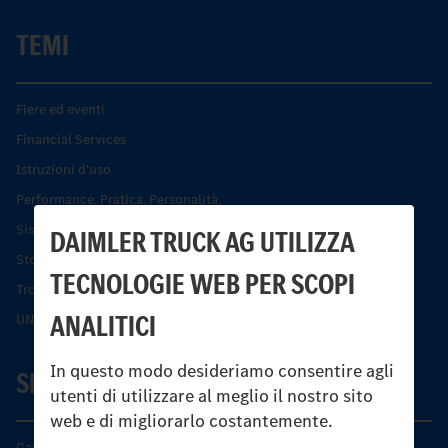
TEMI
Fiere ed eventi
Financial Services
Istruzioni d'uso
Performance. Pratica. Personalità.
Sistemi di assistenza alla guida e di sicurezza
DAIMLER TRUCK AG UTILIZZA
Storia dell’Unimog
TECNOLOGIE WEB PER SCOPI
Trovare un partner
ANALITICI
UNI-TOUCH®
In questo modo desideriamo consentire agli
SERVIZIO
utenti di utilizzare al meglio il nostro sito
web e di migliorarlo costantemente.
Caratteristiche di prodotto