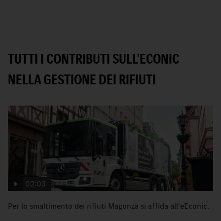
TUTTI I CONTRIBUTI SULL'ECONIC
NELLA GESTIONE DEI RIFIUTI
02:03
Per lo smaltimento dei rifiuti Magonza si affida all'eEconic.
C
Me