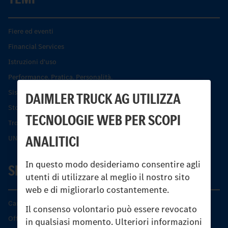
Fiere ed eventi
Financial Services
Istruzioni d'uso
Performance. Pratica. Personalità.
Sistemi di assistenza alla guida e di sicurezza
DAIMLER TRUCK AG UTILIZZA
Storia dell’Unimog
TECNOLOGIE WEB PER SCOPI
Trovare un partner
ANALITICI
UNI-TOUCH®
In questo modo desideriamo consentire agli
SERVIZIO
utenti di utilizzare al meglio il nostro sito
web e di migliorarlo costantemente.
Caratteristiche di prodotto
Il consenso volontario può essere revocato
Offerta di servizio Unimog
in qualsiasi momento. Ulteriori informazioni