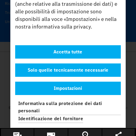
(anche relative alla trasmissione dei dati) e
Ricambi originali
alle possibilità di impostazione sono
Trovare un partner
disponibili alla voce «Impostazioni» e nella
Unimog Service Days
nostra informativa sulla privacy.
Accetta tutte
Provider
Legal Notice
Solo quelle tecnicamente necessarie
Contatto
Cookies
Impostazioni
Protezione dati
Impostazioni
Informativa sulla protezione dei dati
© 2026 Daimler Truck AG. Tutti i diritti riservati.
e Mercedes-
personali
Benz sono marchi di
Mercedes-Benz Group AG.
Identificazione del fornitore