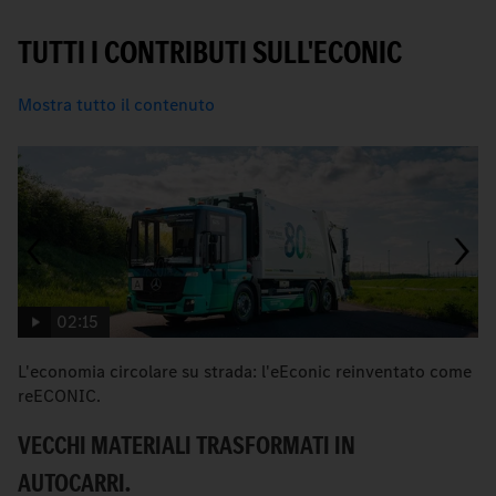
TUTTI I CONTRIBUTI SULL'ECONIC
Mostra tutto il contenuto
02:15
L'economia circolare su strada: l'eEconic reinventato come
È 
reECONIC.
A
VECCHI MATERIALI TRASFORMATI IN
AUTOCARRI.