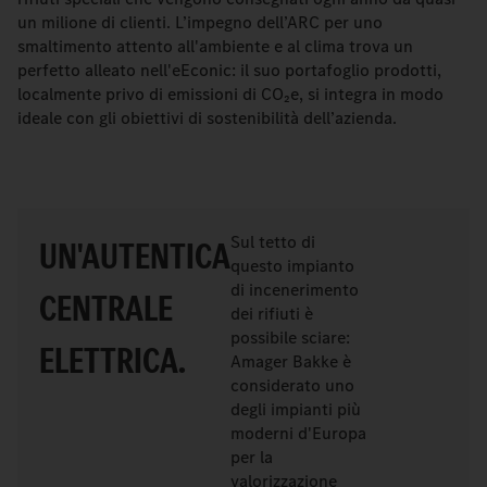
un milione di clienti. L’impegno dell’ARC per uno
smaltimento attento all'ambiente e al clima trova un
perfetto alleato nell'eEconic: il suo portafoglio prodotti,
localmente privo di emissioni di CO₂e, si integra in modo
ideale con gli obiettivi di sostenibilità dell’azienda.
Sul tetto di
UN'AUTENTICA
questo impianto
di incenerimento
CENTRALE
dei rifiuti è
possibile sciare:
ELETTRICA.
Amager Bakke è
considerato uno
degli impianti più
moderni d'Europa
per la
valorizzazione