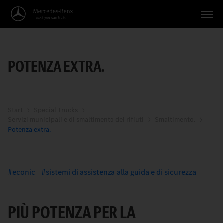
Veicoli
POTENZA EXTRA.
Applicazioni
Temi
Servizio
Start
Special Trucks
Servizi municipali e di smaltimento dei rifiuti
Smaltimento.
Potenza extra.
Ricerca
Italiano
econic
sistemi di assistenza alla guida e di sicurezza
PIÙ POTENZA PER LA