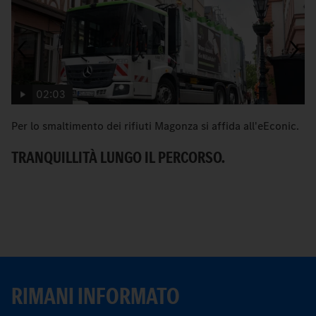
02:03
Per lo smaltimento dei rifiuti Magonza si affida all'eEconic.
C
Me
TRANQUILLITÀ LUNGO IL PERCORSO.
ur
U
RIMANI INFORMATO