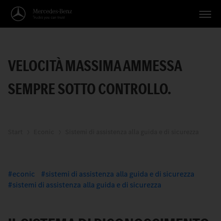
Veicoli
VELOCITÀ MASSIMA AMMESSA
Applicazioni
SEMPRE SOTTO CONTROLLO.
Temi
Servizio
Ricerca
Start
Econic
Sistemi di assistenza alla guida e di sicurezza
Italiano
econic
sistemi di assistenza alla guida e di sicurezza
sistemi di assistenza alla guida e di sicurezza