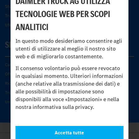
DAIMLER TRUCK AG UTILIZZA
Storia dell’Unimog
TECNOLOGIE WEB PER SCOPI
Trovare un partner
ANALITICI
UNI-TOUCH®
In questo modo desideriamo consentire agli
SERVIZIO
utenti di utilizzare al meglio il nostro sito
web e di migliorarlo costantemente.
Caratteristiche di prodotto
Il consenso volontario può essere revocato
Offerta di servizio Unimog
in qualsiasi momento. Ulteriori informazioni
(anche relative alla trasmissione dei dati) e
Ricambi originali
alle possibilità di impostazione sono
Trovare un partner
disponibili alla voce «Impostazioni» e nella
Unimog Service Days
nostra informativa sulla privacy.
Accetta tutte