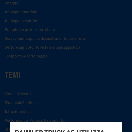
Energia
Impiego bimodale
Impiego in cantiere
Pompieri e protezione civile
Servizi municipali e di smaltimento dei rifiuti
Settore agricolo, forestale e paesaggistico
Trasporto a corto raggio
TEMI
Fiere ed eventi
Financial Services
Istruzioni d'uso
Performance. Pratica. Personalità.
Sistemi di assistenza alla guida e di sicurezza