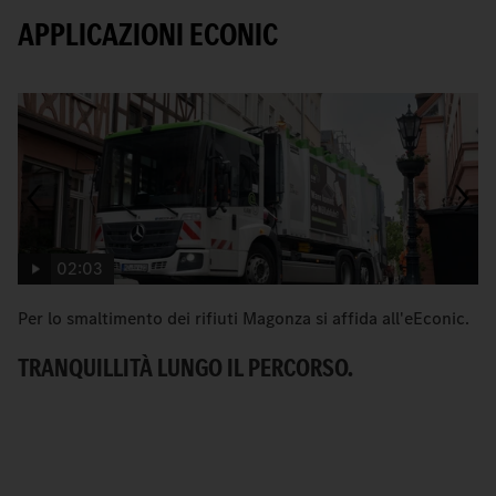
APPLICAZIONI ECONIC
02:03
Per lo smaltimento dei rifiuti Magonza si affida all'eEconic.
C
Me
TRANQUILLITÀ LUNGO IL PERCORSO.
ur
U