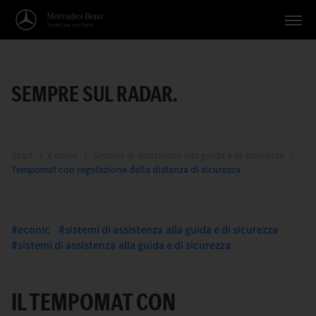
Veicoli
SEMPRE SUL RADAR.
Applicazioni
Temi
Servizio
Start
Econic
Sistemi di assistenza alla guida e di sicurezza
Tempomat con regolazione della distanza di sicurezza
Ricerca
Italiano
econic
sistemi di assistenza alla guida e di sicurezza
sistemi di assistenza alla guida e di sicurezza
IL TEMPOMAT CON