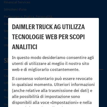
Financial Services
Istruzioni d'uso
Performance. Pratica. Personalità.
Sistemi di assistenza alla guida e di sicurezza
DAIMLER TRUCK AG UTILIZZA
Storia dell’Unimog
TECNOLOGIE WEB PER SCOPI
Trovare un partner
ANALITICI
UNI-TOUCH®
In questo modo desideriamo consentire agli
SERVIZIO
utenti di utilizzare al meglio il nostro sito
web e di migliorarlo costantemente.
Caratteristiche di prodotto
Il consenso volontario può essere revocato
Offerta di servizio Unimog
in qualsiasi momento. Ulteriori informazioni
(anche relative alla trasmissione dei dati) e
Ricambi originali
alle possibilità di impostazione sono
Trovare un partner
disponibili alla voce «Impostazioni» e nella
Unimog Service Days