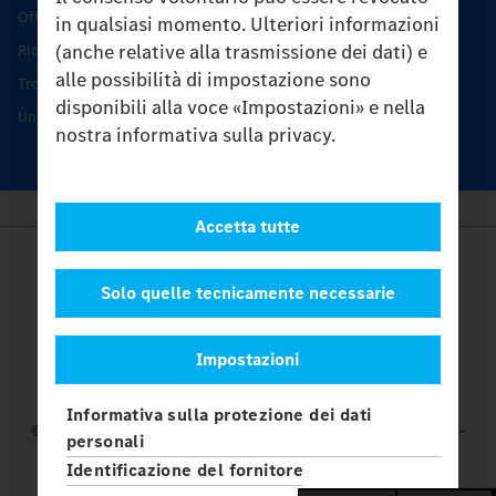
Offerta di servizio Unimog
in qualsiasi momento. Ulteriori informazioni
(anche relative alla trasmissione dei dati) e
Ricambi originali
alle possibilità di impostazione sono
Trovare un partner
disponibili alla voce «Impostazioni» e nella
Unimog Service Days
nostra informativa sulla privacy.
Accetta tutte
Provider
Legal Notice
Solo quelle tecnicamente necessarie
Contatto
Cookies
Impostazioni
Protezione dati
Impostazioni
Informativa sulla protezione dei dati
© 2026 Daimler Truck AG. Tutti i diritti riservati.
e Mercedes-
personali
Benz sono marchi di
Mercedes-Benz Group AG.
Identificazione del fornitore