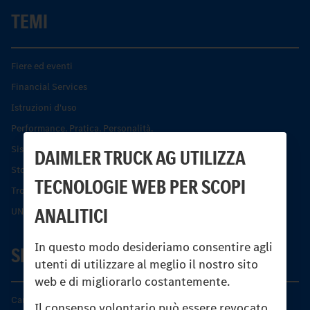
TEMI
Fiere ed eventi
Financial Services
Istruzioni d'uso
Performance. Pratica. Personalità.
Sistemi di assistenza alla guida e di sicurezza
DAIMLER TRUCK AG UTILIZZA
Storia dell’Unimog
TECNOLOGIE WEB PER SCOPI
Trovare un partner
ANALITICI
UNI-TOUCH®
In questo modo desideriamo consentire agli
SERVIZIO
utenti di utilizzare al meglio il nostro sito
web e di migliorarlo costantemente.
Caratteristiche di prodotto
Il consenso volontario può essere revocato