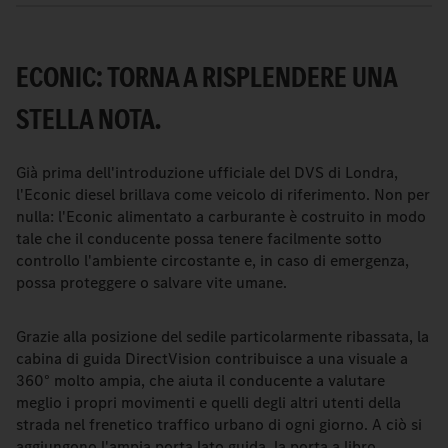
ECONIC: TORNA A RISPLENDERE UNA
STELLA NOTA.
Già prima dell'introduzione ufficiale del DVS di Londra,
l'Econic diesel brillava come veicolo di riferimento. Non per
nulla: l'Econic alimentato a carburante è costruito in modo
tale che il conducente possa tenere facilmente sotto
controllo l'ambiente circostante e, in caso di emergenza,
possa proteggere o salvare vite umane.
Grazie alla posizione del sedile particolarmente ribassata, la
cabina di guida DirectVision contribuisce a una visuale a
360° molto ampia, che aiuta il conducente a valutare
meglio i propri movimenti e quelli degli altri utenti della
strada nel frenetico traffico urbano di ogni giorno. A ciò si
aggiungono l'ampia porta lato guida, la porta a libro