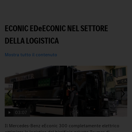
ECONIC ED
e
ECONIC NEL SETTORE
DELLA LOGISTICA
Mostra tutto il contenuto
03:07
Il Mercedes-Benz eEconic 300 completamente elettrico
I