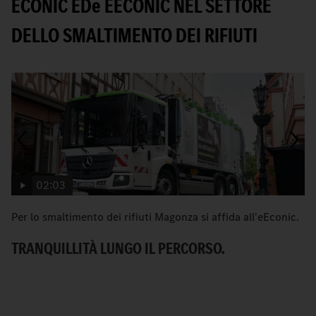
ECONIC ED
e
EECONIC NEL SETTORE
DELLO SMALTIMENTO DEI RIFIUTI
02:03
Per lo smaltimento dei rifiuti Magonza si affida all'eEconic.
C
Me
TRANQUILLITÀ LUNGO IL PERCORSO.
ur
U