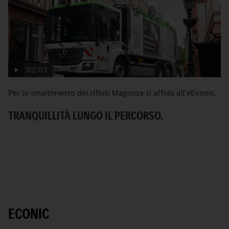
02:03
Per lo smaltimento dei rifiuti Magonza si affida all'eEconic.
C
Me
TRANQUILLITÀ LUNGO IL PERCORSO.
ur
U
ECONIC