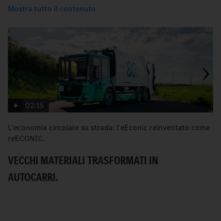
Mostra tutto il contenuto
02:15
L'economia circolare su strada: l'eEconic reinventato come
eE
reECONIC.
E
VECCHI MATERIALI TRASFORMATI IN
S
AUTOCARRI.