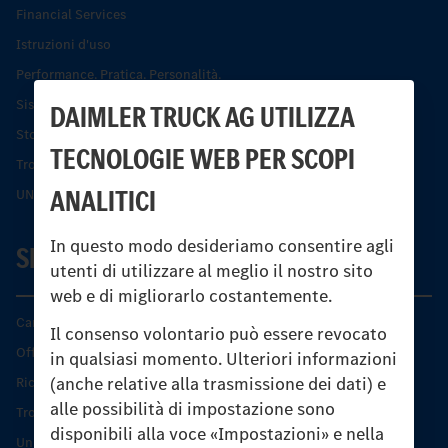
Financial Services
Istruzioni d'uso
Performance. Pratica. Personalità.
Sistemi di assistenza alla guida e di sicurezza
DAIMLER TRUCK AG UTILIZZA
Storia dell’Unimog
TECNOLOGIE WEB PER SCOPI
Trovare un partner
ANALITICI
UNI-TOUCH®
In questo modo desideriamo consentire agli
SERVIZIO
utenti di utilizzare al meglio il nostro sito
web e di migliorarlo costantemente.
Caratteristiche di prodotto
Il consenso volontario può essere revocato
Offerta di servizio Unimog
in qualsiasi momento. Ulteriori informazioni
(anche relative alla trasmissione dei dati) e
Ricambi originali
alle possibilità di impostazione sono
Trovare un partner
disponibili alla voce «Impostazioni» e nella
Unimog Service Days