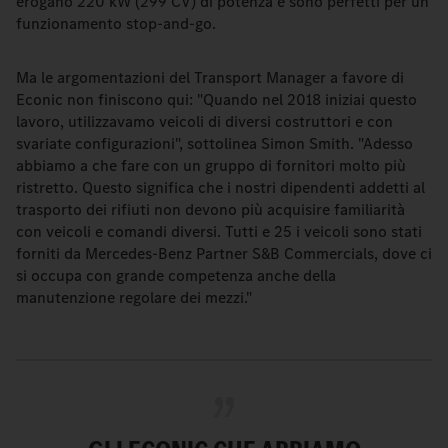
erogano 220 kW (299 CV) di potenza e sono perfetti per un
funzionamento stop-and-go.
Ma le argomentazioni del Transport Manager a favore di
Econic non finiscono qui: "Quando nel 2018 iniziai questo
lavoro, utilizzavamo veicoli di diversi costruttori e con
svariate configurazioni", sottolinea Simon Smith. "Adesso
abbiamo a che fare con un gruppo di fornitori molto più
ristretto. Questo significa che i nostri dipendenti addetti al
trasporto dei rifiuti non devono più acquisire familiarità
con veicoli e comandi diversi. Tutti e 25 i veicoli sono stati
forniti da Mercedes-Benz Partner S&B Commercials, dove ci
si occupa con grande competenza anche della
manutenzione regolare dei mezzi."