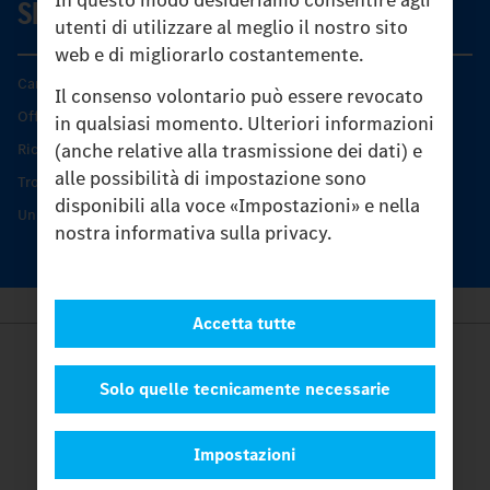
SERVIZIO
utenti di utilizzare al meglio il nostro sito
web e di migliorarlo costantemente.
Caratteristiche di prodotto
Il consenso volontario può essere revocato
Offerta di servizio Unimog
in qualsiasi momento. Ulteriori informazioni
(anche relative alla trasmissione dei dati) e
Ricambi originali
alle possibilità di impostazione sono
Trovare un partner
disponibili alla voce «Impostazioni» e nella
Unimog Service Days
nostra informativa sulla privacy.
Accetta tutte
Provider
Legal Notice
Solo quelle tecnicamente necessarie
Contatto
Cookies
Impostazioni
Protezione dati
Impostazioni