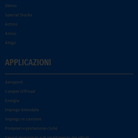
Zetros
Special Trucks
Actros
Arocs.
Atego
APPLICAZIONI
Aeroporti
Camper Offroad
Energia
Impiego bimodale
Impiego in cantiere
Pompieri e protezione civile
Servizi municipali e di smaltimento dei rifiuti