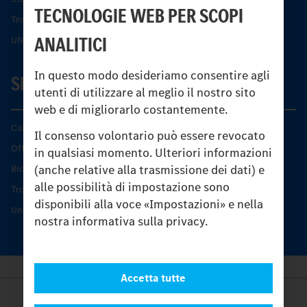
TECNOLOGIE WEB PER SCOPI
Trovare un partner
ANALITICI
UNI-TOUCH®
In questo modo desideriamo consentire agli
SERVIZIO
utenti di utilizzare al meglio il nostro sito
web e di migliorarlo costantemente.
Caratteristiche di prodotto
Il consenso volontario può essere revocato
Offerta di servizio Unimog
in qualsiasi momento. Ulteriori informazioni
(anche relative alla trasmissione dei dati) e
Ricambi originali
alle possibilità di impostazione sono
Trovare un partner
disponibili alla voce «Impostazioni» e nella
Unimog Service Days
nostra informativa sulla privacy.
Accetta tutte
Provider