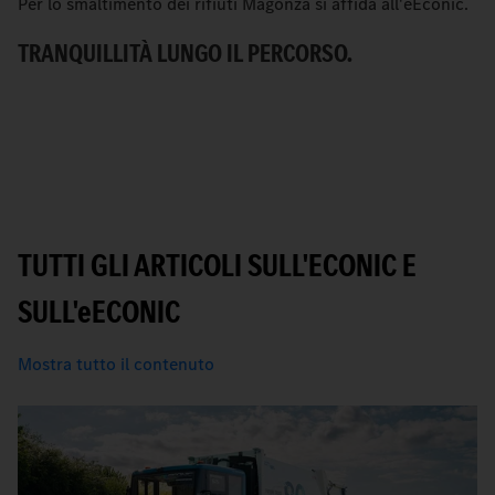
Per lo smaltimento dei rifiuti Magonza si affida all'eEconic.
C
Me
TRANQUILLITÀ LUNGO IL PERCORSO.
ur
U
TUTTI GLI ARTICOLI SULL'ECONIC E
SULL'
e
ECONIC
Mostra tutto il contenuto