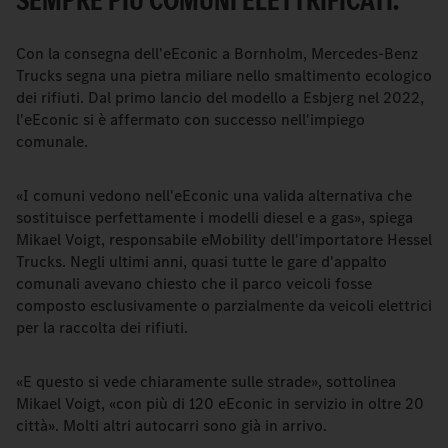
SEMPRE PIÙ COMUNI ELETTRIFICATI.
Con la consegna dell'eEconic a Bornholm, Mercedes-Benz
Trucks segna una pietra miliare nello smaltimento ecologico
dei rifiuti. Dal primo lancio del modello a Esbjerg nel 2022,
l'eEconic si è affermato con successo nell'impiego
comunale.
«I comuni vedono nell'eEconic una valida alternativa che
sostituisce perfettamente i modelli diesel e a gas», spiega
Mikael Voigt, responsabile eMobility dell'importatore Hessel
Trucks. Negli ultimi anni, quasi tutte le gare d'appalto
comunali avevano chiesto che il parco veicoli fosse
composto esclusivamente o parzialmente da veicoli elettrici
per la raccolta dei rifiuti.
«E questo si vede chiaramente sulle strade», sottolinea
Mikael Voigt, «con più di 120 eEconic in servizio in oltre 20
città». Molti altri autocarri sono già in arrivo.