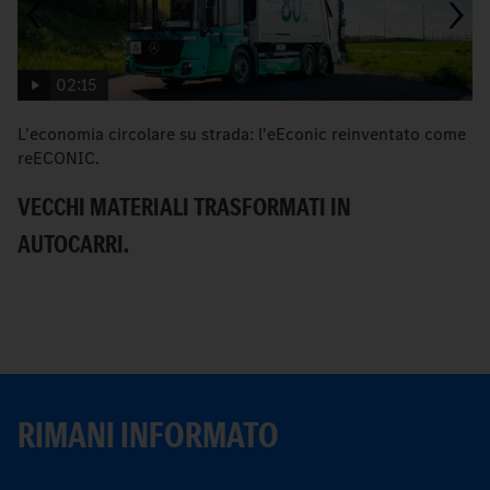
02:15
L'economia circolare su strada: l'eEconic reinventato come
eE
reECONIC.
E
VECCHI MATERIALI TRASFORMATI IN
S
AUTOCARRI.
RIMANI INFORMATO