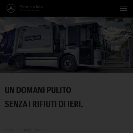
Veicoli
Applicazioni
Temi
Servizio
Ricerca
UN DOMANI PULITO
Italiano
SENZA I RIFIUTI DI IERI.
Start
Special Trucks