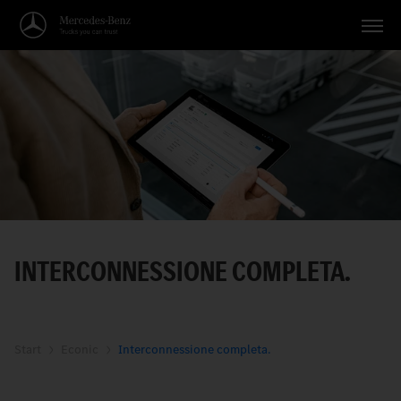
Veicoli
Applicazioni
Temi
Servizio
Ricerca
INTERCONNESSIONE COMPLETA.
Italiano
Start
Econic
Interconnessione completa.