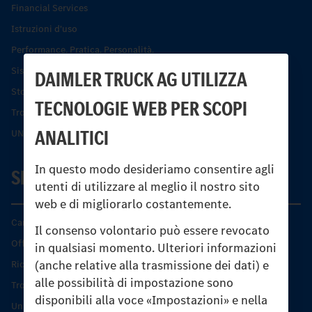
Financial Services
Istruzioni d'uso
Performance. Pratica. Personalità.
Sistemi di assistenza alla guida e di sicurezza
DAIMLER TRUCK AG UTILIZZA
Storia dell’Unimog
TECNOLOGIE WEB PER SCOPI
Trovare un partner
ANALITICI
UNI-TOUCH®
In questo modo desideriamo consentire agli
SERVIZIO
utenti di utilizzare al meglio il nostro sito
web e di migliorarlo costantemente.
Caratteristiche di prodotto
Il consenso volontario può essere revocato
Offerta di servizio Unimog
in qualsiasi momento. Ulteriori informazioni
(anche relative alla trasmissione dei dati) e
Ricambi originali
alle possibilità di impostazione sono
Trovare un partner
disponibili alla voce «Impostazioni» e nella
Unimog Service Days