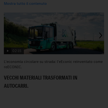
Mostra tutto il contenuto
02:15
L'economia circolare su strada: l'eEconic reinventato come
eE
reECONIC.
E
VECCHI MATERIALI TRASFORMATI IN
S
AUTOCARRI.