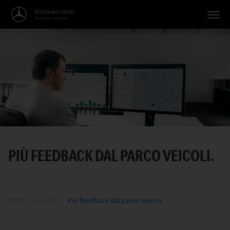
Veicoli
Applicazioni
Temi
Servizio
Ricerca
PIÙ FEEDBACK DAL PARCO VEICOLI.
Italiano
Start
Econic
Più feedback dal parco veicoli