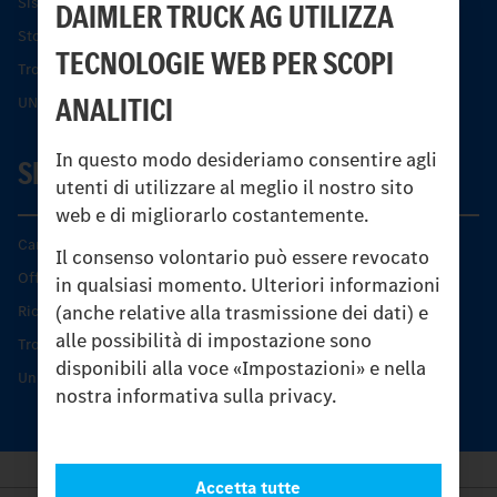
Sistemi di assistenza alla guida e di sicurezza
DAIMLER TRUCK AG UTILIZZA
Storia dell’Unimog
TECNOLOGIE WEB PER SCOPI
Trovare un partner
ANALITICI
UNI-TOUCH®
In questo modo desideriamo consentire agli
SERVIZIO
utenti di utilizzare al meglio il nostro sito
web e di migliorarlo costantemente.
Caratteristiche di prodotto
Il consenso volontario può essere revocato
Offerta di servizio Unimog
in qualsiasi momento. Ulteriori informazioni
(anche relative alla trasmissione dei dati) e
Ricambi originali
alle possibilità di impostazione sono
Trovare un partner
disponibili alla voce «Impostazioni» e nella
Unimog Service Days
nostra informativa sulla privacy.
Accetta tutte