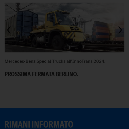
Mercedes-Benz Special Trucks all'InnoTrans 2024.
I
su
PROSSIMA FERMATA BERLINO.
S
RIMANI INFORMATO