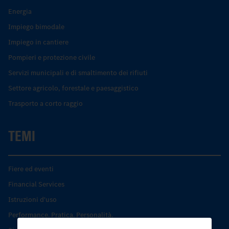
Energia
Impiego bimodale
Impiego in cantiere
Pompieri e protezione civile
Servizi municipali e di smaltimento dei rifiuti
Settore agricolo, forestale e paesaggistico
Trasporto a corto raggio
TEMI
Fiere ed eventi
Financial Services
Istruzioni d'uso
Performance. Pratica. Personalità.