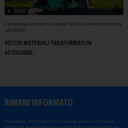
02:15
L'economia circolare su strada: l'eEconic reinventato come
eE
reECONIC.
E
VECCHI MATERIALI TRASFORMATI IN
S
AUTOCARRI.
RIMANI INFORMATO
News attuali, offerte imperdibili e consigli pratici su Unimog ed
Econic: per essere sempre aggiornati in futuro, registratevi ora alla