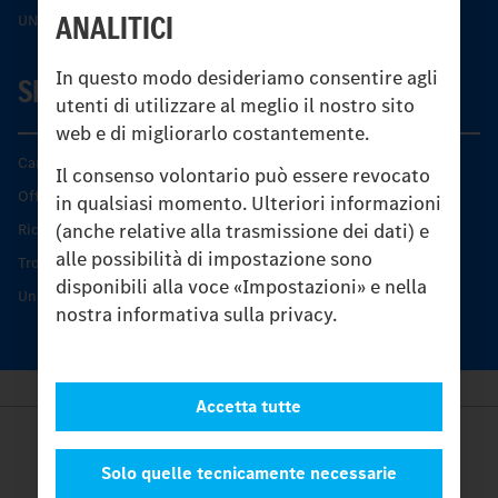
ANALITICI
UNI-TOUCH®
In questo modo desideriamo consentire agli
SERVIZIO
utenti di utilizzare al meglio il nostro sito
web e di migliorarlo costantemente.
Caratteristiche di prodotto
Il consenso volontario può essere revocato
Offerta di servizio Unimog
in qualsiasi momento. Ulteriori informazioni
(anche relative alla trasmissione dei dati) e
Ricambi originali
alle possibilità di impostazione sono
Trovare un partner
disponibili alla voce «Impostazioni» e nella
Unimog Service Days
nostra informativa sulla privacy.
Accetta tutte
Provider
Legal Notice
Solo quelle tecnicamente necessarie
Contatto