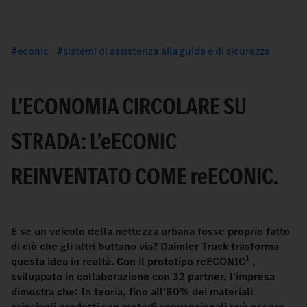
econic
sistemi di assistenza alla guida e di sicurezza
L'ECONOMIA CIRCOLARE SU
STRADA: L'
e
ECONIC
REINVENTATO COME
re
ECONIC.
E se un veicolo della nettezza urbana fosse proprio fatto
di ciò che gli altri buttano via? Daimler Truck trasforma
1
questa idea in realtà. Con il prototipo reECONIC
,
sviluppato in collaborazione con 32 partner, l'impresa
dimostra che: In teoria, fino all'80% dei materiali
principali prodotti con metodi convenzionali può essere