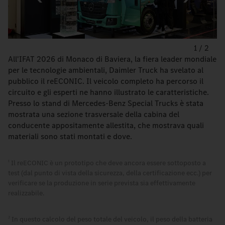
1
/
2
All'IFAT 2026 di Monaco di Baviera, la fiera leader mondiale
per le tecnologie ambientali, Daimler Truck ha svelato al
pubblico il reECONIC. Il veicolo completo ha percorso il
circuito e gli esperti ne hanno illustrato le caratteristiche.
Presso lo stand di Mercedes-Benz Special Trucks è stata
mostrata una sezione trasversale della cabina del
conducente appositamente allestita, che mostrava quali
materiali sono stati montati e dove.
Il reECONIC è un prototipo che deve ancora essere sottoposto a
1
test (dal punto di vista della sicurezza, della certificazione ecc.) per
verificare se la produzione in serie prevista sia effettivamente
realizzabile.
In questo calcolo del peso totale del veicolo, il peso della batteria
2