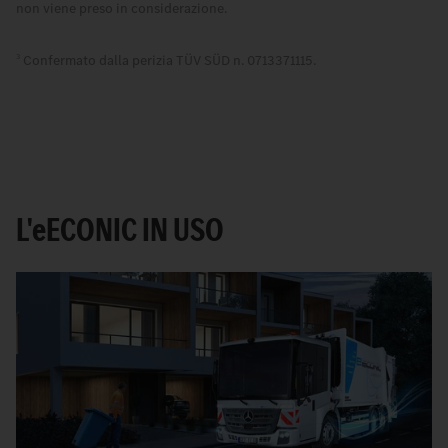
non viene preso in considerazione.
Confermato dalla perizia TÜV SÜD n. 0713371115.
3
L'
e
ECONIC IN USO