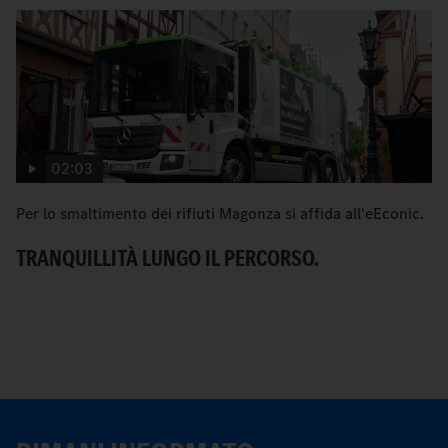
02:03
Per lo smaltimento dei rifiuti Magonza si affida all'eEconic.
C
Me
TRANQUILLITÀ LUNGO IL PERCORSO.
ur
U