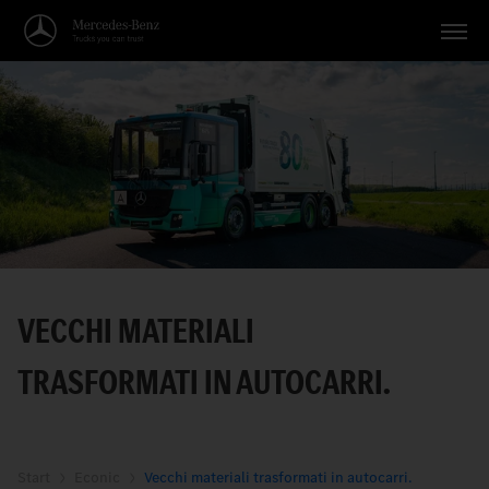
Veicoli
Applicazioni
Temi
Servizio
Ricerca
VECCHI MATERIALI
Italiano
TRASFORMATI IN AUTOCARRI.
Start
Econic
Vecchi materiali trasformati in autocarri.