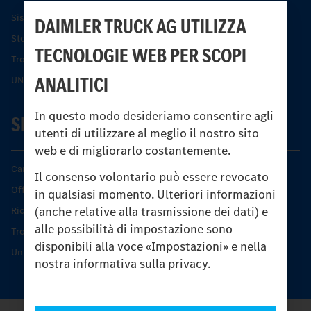
Sistemi di assistenza alla guida e di sicurezza
DAIMLER TRUCK AG UTILIZZA
Storia dell’Unimog
TECNOLOGIE WEB PER SCOPI
Trovare un partner
ANALITICI
UNI-TOUCH®
In questo modo desideriamo consentire agli
SERVIZIO
utenti di utilizzare al meglio il nostro sito
web e di migliorarlo costantemente.
Caratteristiche di prodotto
Il consenso volontario può essere revocato
Offerta di servizio Unimog
in qualsiasi momento. Ulteriori informazioni
(anche relative alla trasmissione dei dati) e
Ricambi originali
alle possibilità di impostazione sono
Trovare un partner
disponibili alla voce «Impostazioni» e nella
Unimog Service Days
nostra informativa sulla privacy.