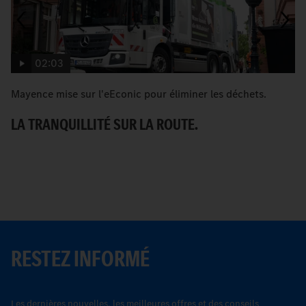
02:03
Mayence mise sur l'eEconic pour éliminer les déchets.
C
Be
LA TRANQUILLITÉ SUR LA ROUTE.
U
RESTEZ INFORMÉ
Les dernières nouvelles, les meilleures offres et des conseils