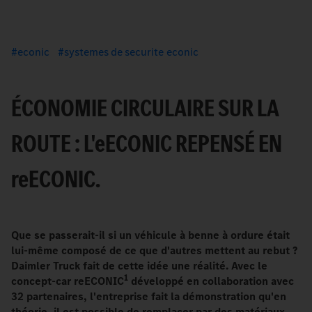
econic
systemes de securite econic
ÉCONOMIE CIRCULAIRE SUR LA
ROUTE : L'
e
ECONIC REPENSÉ EN
re
ECONIC.
Que se passerait-il si un véhicule à benne à ordure était
lui-même composé de ce que d'autres mettent au rebut ?
Daimler Truck fait de cette idée une réalité. Avec le
1
concept-car reECONIC
développé en collaboration avec
32 partenaires, l'entreprise fait la démonstration qu'en
théorie, il est possible de remplacer par des matériaux