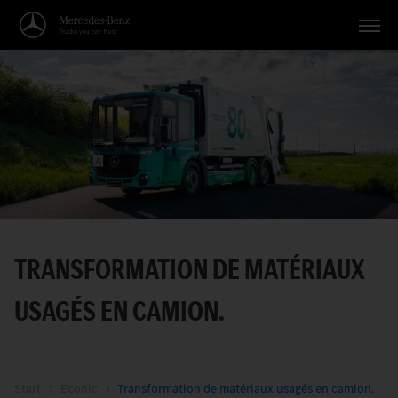
Véhicules
Applications
Thèmes
Service
Recherche
TRANSFORMATION DE MATÉRIAUX
Français
USAGÉS EN CAMION.
Start
Econic
Transformation de matériaux usagés en camion.