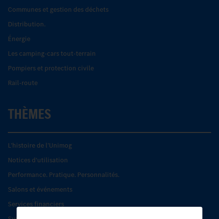
Communes et gestion des déchets
Distribution.
Énergie
Les camping-cars tout-terrain
Pompiers et protection civile
Rail-route
THÈMES
L’histoire de l’Unimog
Notices d'utilisation
Performance. Pratique. Personnalités.
Salons et événements
Services financiers
Systèmes de sécurité Econic