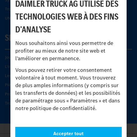
DAIMLER TRUCK AG UTILISE DES
Trouver un partenaire
TECHNOLOGIES WEB À DES FINS
UNI-TOUCH®
D’ANALYSE
SERVICE
Nous souhaitons ainsi vous permettre de
profiter au mieux de notre site web et
Journées diagnostic Technique S.A.V Unimog
l’améliorer en permanence.
L'offre de services Unimog
Vous pouvez retirer votre consentement
Les produits phares
volontaire à tout moment. Vous trouverez
de plus amples informations (y compris sur
Pièces d’origine
les transferts de données) et les possibilités
Protection et maintien de la valeur
de paramétrage sous « Paramètres » et dans
Trouver un partenaire
notre politique de confidentialité.
Accepter tout