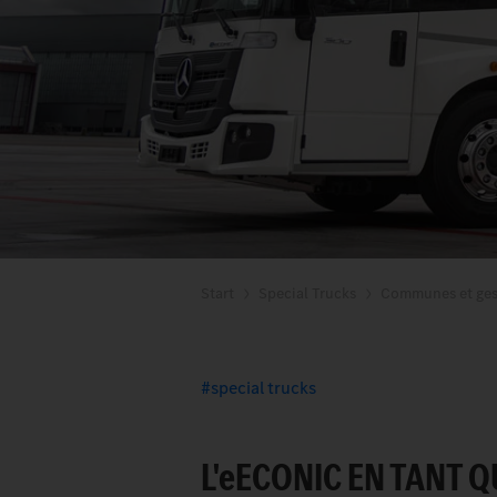
Start
Special Trucks
Communes et ges
special trucks
L'
e
ECONIC EN TANT Q