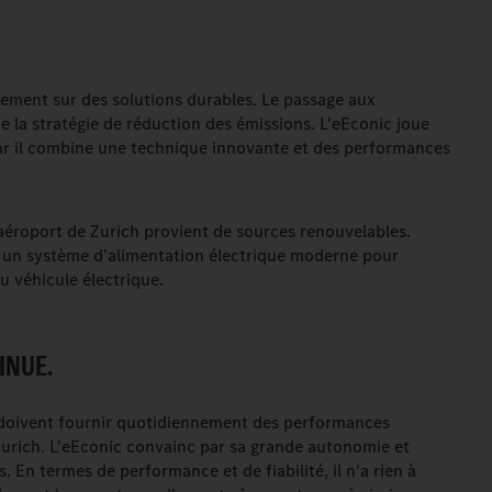
ement sur des solutions durables. Le passage aux
de la stratégie de réduction des émissions. L'eEconic joue
ar il combine une technique innovante et des performances
 l'aéroport de Zurich provient de sources renouvelables.
ns un système d'alimentation électrique moderne pour
u véhicule électrique.
INUE.
s doivent fournir quotidiennement des performances
Zurich. L'eEconic convainc par sa grande autonomie et
. En termes de performance et de fiabilité, il n'a rien à