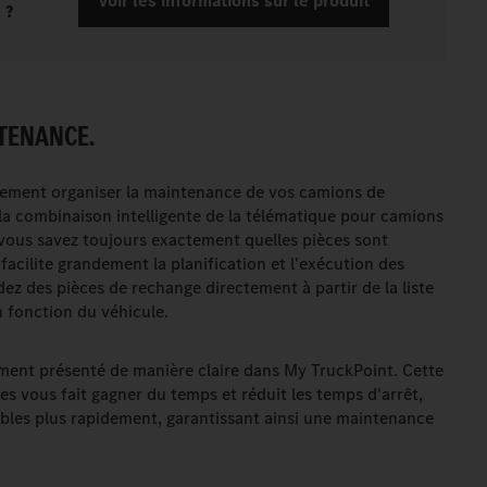
Voir les informations sur le produit
 ?
NTENANCE.
ement organiser la maintenance de vos camions de
 la combinaison intelligente de la télématique pour camions
 vous savez toujours exactement quelles pièces sont
facilite grandement la planification et l'exécution des
z des pièces de rechange directement à partir de la liste
en fonction du véhicule.
ment présenté de manière claire dans My TruckPoint. Cette
vous fait gagner du temps et réduit les temps d'arrêt,
ibles plus rapidement, garantissant ainsi une maintenance