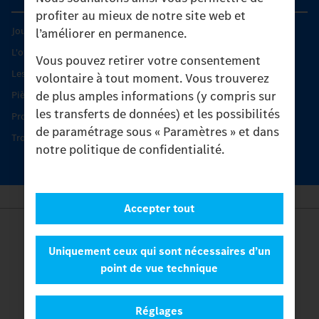
profiter au mieux de notre site web et
Journées diagnostic Technique S.A.V Unimog
l’améliorer en permanence.
L'offre de services Unimog
Vous pouvez retirer votre consentement
Les produits phares
volontaire à tout moment. Vous trouverez
de plus amples informations (y compris sur
Pièces d’origine
les transferts de données) et les possibilités
Protection et maintien de la valeur
de paramétrage sous « Paramètres » et dans
Trouver un partenaire
notre politique de confidentialité.
Accepter tout
Provider
Legal Notice
Uniquement ceux qui sont nécessaires d’un
Contact
point de vue technique
Cookies
Protection des données
Réglages
Paramètres