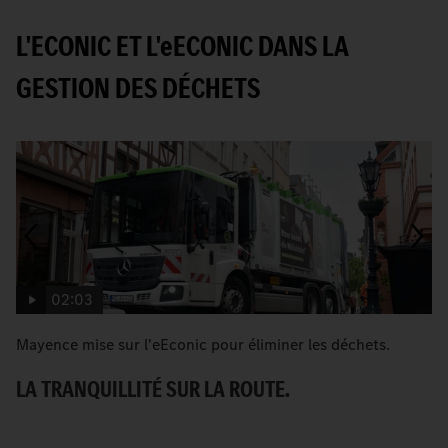
L'ECONIC ET L'
e
ECONIC DANS LA
GESTION DES DÉCHETS
02:03
Mayence mise sur l'eEconic pour éliminer les déchets.
C
Be
LA TRANQUILLITÉ SUR LA ROUTE.
U