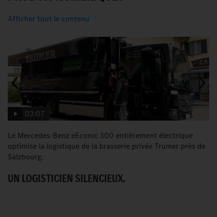
Afficher tout le contenu
03:07
Le Mercedes-Benz eEconic 300 entièrement électrique
L
optimise la logistique de la brasserie privée Trumer près de
ma
Salzbourg.
L
UN LOGISTICIEN SILENCIEUX.