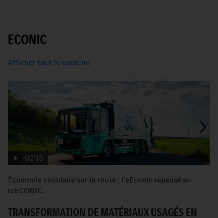
ECONIC
Afficher tout le contenu
02:15
Économie circulaire sur la route : l'eEconic repensé en
P
reECONIC.
s
TRANSFORMATION DE MATÉRIAUX USAGÉS EN
P