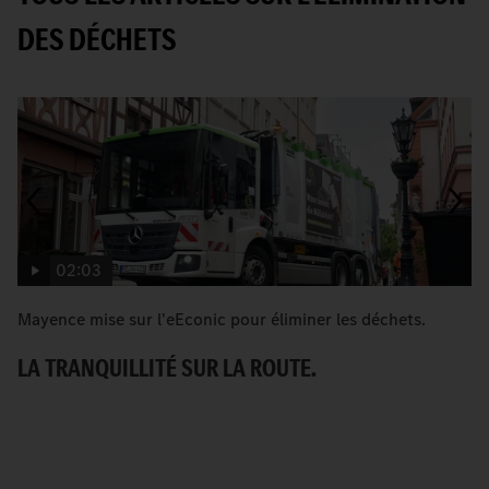
DES DÉCHETS
02:03
Mayence mise sur l'eEconic pour éliminer les déchets.
C
Be
LA TRANQUILLITÉ SUR LA ROUTE.
U