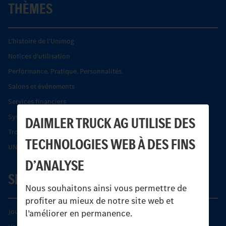
THÈMES
L’histoire de l’Unimog
Notices d'utilisation
Performance. Pratique. Personnalités.
Salons et événements
Services financiers
Systèmes de sécurité Econic
DAIMLER TRUCK AG UTILISE DES
Trouver un partenaire
TECHNOLOGIES WEB À DES FINS
UNI-TOUCH®
D’ANALYSE
SERVICE
Nous souhaitons ainsi vous permettre de
profiter au mieux de notre site web et
Journées diagnostic Technique S.A.V Unimog
l’améliorer en permanence.