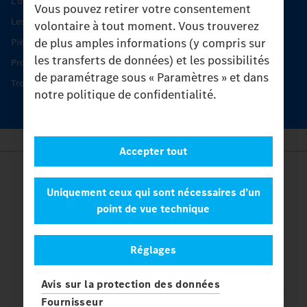
L'offre de services Unimog
Vous pouvez retirer votre consentement
Les produits phares
volontaire à tout moment. Vous trouverez
de plus amples informations (y compris sur
Pièces d’origine
les transferts de données) et les possibilités
Protection et maintien de la valeur
de paramétrage sous « Paramètres » et dans
Trouver un partenaire
notre politique de confidentialité.
Accepter tout
Provider
Legal Notice
Uniquement ceux qui sont nécessaires d’un
Contact
point de vue technique
Cookies
Protection des données
Réglages
Paramètres
© 2026 Daimler Truck AG. Tous les droits sont réservés.
et
Avis sur la protection des données
Mercedes-Benz sont des marques de
Mercedes-Benz Group AG.
Fournisseur