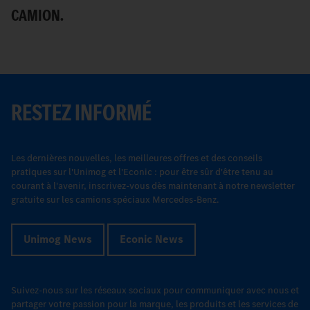
CAMION.
RESTEZ INFORMÉ
Les dernières nouvelles, les meilleures offres et des conseils
pratiques sur l'Unimog et l'Econic : pour être sûr d'être tenu au
courant à l'avenir, inscrivez-vous dès maintenant à notre newsletter
gratuite sur les camions spéciaux Mercedes-Benz.
Unimog News
Econic News
Suivez-nous sur les réseaux sociaux pour communiquer avec nous et
partager votre passion pour la marque, les produits et les services de