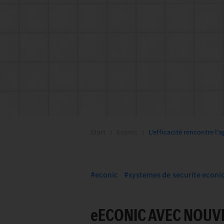
Start
Econic
L'efficacité rencontre l'ag
econic
systemes de securite econi
e
ECONIC AVEC NOUV