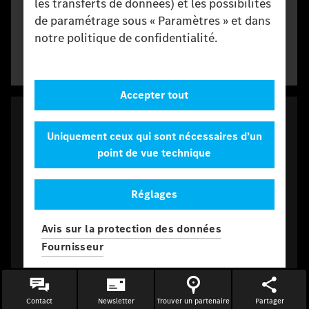
les transferts de données) et les possibilités
Balais d'essuie-glace
de paramétrage sous « Paramètres » et dans
notre politique de confidentialité.
Une visibilité claire par tous les temps - avec des balais
d'essuie-glace parfaitement adaptés à la cabine de conduite à
visibilité libre.
Accepter tout
Uniquement ceux qui sont nécessaires d’un
point de vue technique
Réglages
Avis sur la protection des données
Fournisseur
Équipement ultérieur
Verrouillage centralisé
Contact
Newsletter
Trouver un partenaire
Partager