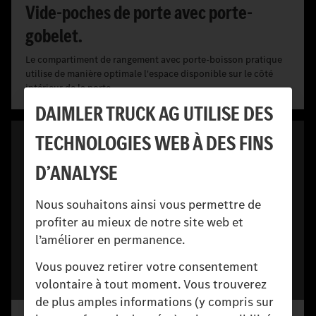
Vide-poches de porte avec porte-
gobelet.
Le compartiment de rangement avec porte-boisson pratique
utilise de manière optimale l'espace disponible sur le côté
intérieur de la porte.
DAIMLER TRUCK AG UTILISE DES
TECHNOLOGIES WEB À DES FINS
D’ANALYSE
Nous souhaitons ainsi vous permettre de
profiter au mieux de notre site web et
l’améliorer en permanence.
Vous pouvez retirer votre consentement
Pièces d'usure
volontaire à tout moment. Vous trouverez
de plus amples informations (y compris sur