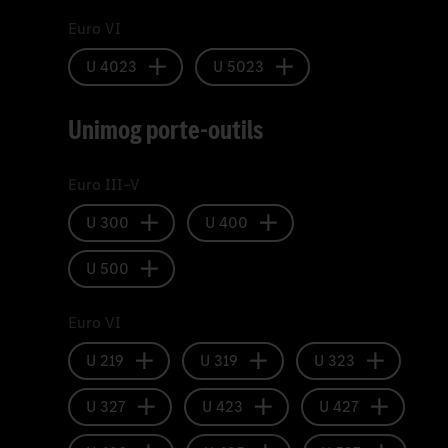
Euro VI
U 4023
U 5023
Unimog porte-outils
Euro III–V
U 300
U 400
U 500
Euro VI
U 219
U 319
U 323
U 327
U 423
U 427