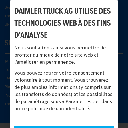
Systèmes de sécurité Econic
DAIMLER TRUCK AG UTILISE DES
Trouver un partenaire
TECHNOLOGIES WEB À DES FINS
UNI-TOUCH®
D’ANALYSE
SERVICE
Nous souhaitons ainsi vous permettre de
profiter au mieux de notre site web et
Journées diagnostic Technique S.A.V Unimog
l’améliorer en permanence.
L'offre de services Unimog
Vous pouvez retirer votre consentement
Les produits phares
volontaire à tout moment. Vous trouverez
de plus amples informations (y compris sur
Pièces d’origine
les transferts de données) et les possibilités
Protection et maintien de la valeur
de paramétrage sous « Paramètres » et dans
Trouver un partenaire
notre politique de confidentialité.