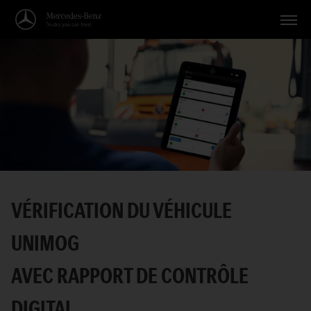
Véhicules
Applications
Thèmes
Service
Recherche
VÉRIFICATION DU VÉHICULE
Français
UNIMOG
AVEC RAPPORT DE CONTRÔLE
DIGITAL.