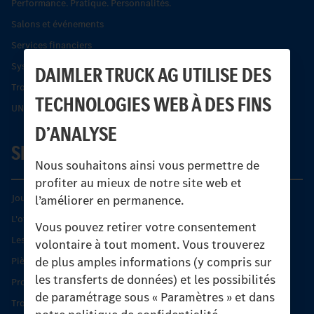
Performance. Pratique. Personnalités.
Salons et événements
Services financiers
Systèmes de sécurité Econic
DAIMLER TRUCK AG UTILISE DES
Trouver un partenaire
TECHNOLOGIES WEB À DES FINS
UNI-TOUCH®
D’ANALYSE
SERVICE
Nous souhaitons ainsi vous permettre de
profiter au mieux de notre site web et
Journées diagnostic Technique S.A.V Unimog
l’améliorer en permanence.
L'offre de services Unimog
Vous pouvez retirer votre consentement
Les produits phares
volontaire à tout moment. Vous trouverez
de plus amples informations (y compris sur
Pièces d’origine
les transferts de données) et les possibilités
Protection et maintien de la valeur
de paramétrage sous « Paramètres » et dans
Trouver un partenaire