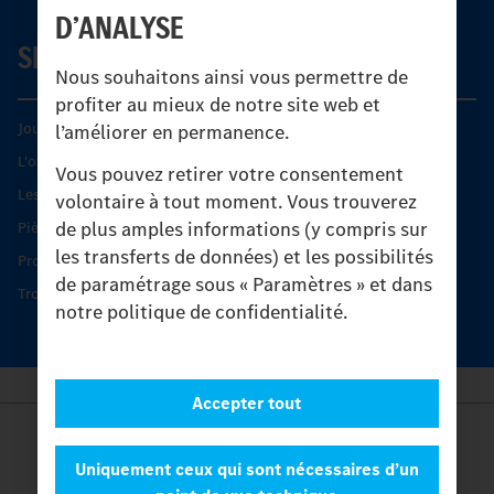
D’ANALYSE
SERVICE
Nous souhaitons ainsi vous permettre de
profiter au mieux de notre site web et
Journées diagnostic Technique S.A.V Unimog
l’améliorer en permanence.
L'offre de services Unimog
Vous pouvez retirer votre consentement
Les produits phares
volontaire à tout moment. Vous trouverez
de plus amples informations (y compris sur
Pièces d’origine
les transferts de données) et les possibilités
Protection et maintien de la valeur
de paramétrage sous « Paramètres » et dans
Trouver un partenaire
notre politique de confidentialité.
Accepter tout
Provider
Legal Notice
Uniquement ceux qui sont nécessaires d’un
Contact