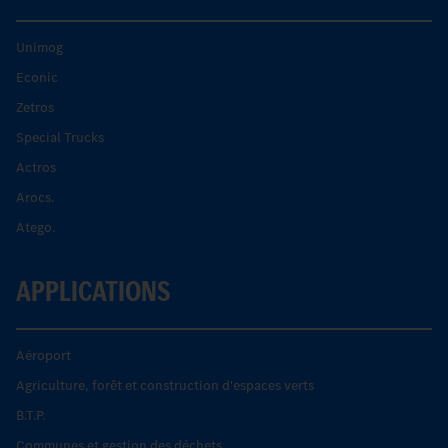
Unimog
Econic
Zetros
Special Trucks
Actros
Arocs.
Atego.
APPLICATIONS
Aéroport
Agriculture, forêt et construction d'espaces verts
B.T.P.
Communes et gestion des déchets