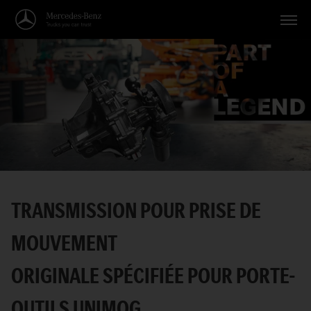
Véhicules
Applications
Thèmes
Service
Recherche
TRANSMISSION POUR PRISE DE
Français
MOUVEMENT
ORIGINALE SPÉCIFIÉE POUR PORTE-
OUTILS UNIMOG.