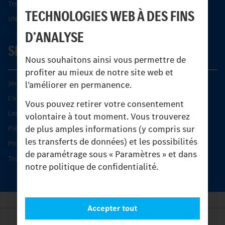
Trouver un partenaire
TECHNOLOGIES WEB À DES FINS
UNI-TOUCH®
D’ANALYSE
SERVICE
Nous souhaitons ainsi vous permettre de
profiter au mieux de notre site web et
Journées diagnostic Technique S.A.V Unimog
l’améliorer en permanence.
L'offre de services Unimog
Vous pouvez retirer votre consentement
Les produits phares
volontaire à tout moment. Vous trouverez
de plus amples informations (y compris sur
Pièces d’origine
les transferts de données) et les possibilités
Protection et maintien de la valeur
de paramétrage sous « Paramètres » et dans
Trouver un partenaire
notre politique de confidentialité.
Accepter tout