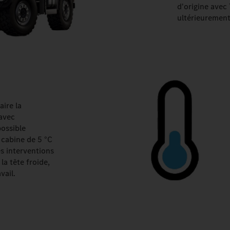
d'origine ave
ultérieurement
ire la
 avec
possible
 cabine de 5 °C
es interventions
la tête froide,
vail.