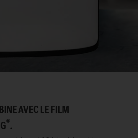
INE AVEC LE FILM
®
NG
.