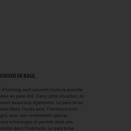
TROUVER EN NAGE.
rs d'Unimog sont souvent toute la journée
ême en plein été. Dans cette situation, ils
uvent beaucoup également. Le pare-brise
cedes-Benz Trucks avec Thermocontrol
égré, avec son revêtement spécial,
yons infrarouges et permet ainsi une
éable dans l'habitacle. Le pare brise