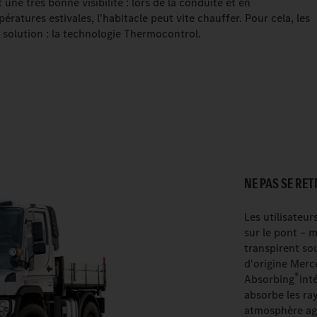
e très bonne visibilité : lors de la conduite et en
ératures estivales, l'habitacle peut vite chauffer. Pour cela, les
solution : la technologie Thermocontrol.
NE PAS SE RE
Les utilisateu
sur le pont – m
transpirent so
d'origine Mer
®
Absorbing
int
absorbe les ra
atmosphère agr