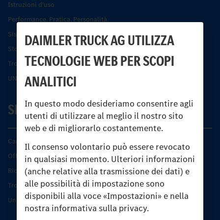
Istruzioni d'uso
Performance. Pratica. Personalità.
Sistemi di assistenza alla guida e di sicurezza
DAIMLER TRUCK AG UTILIZZA
Storia dell’Unimog
TECNOLOGIE WEB PER SCOPI
Trovare un partner
ANALITICI
UNI-TOUCH®
In questo modo desideriamo consentire agli
SERVIZIO
utenti di utilizzare al meglio il nostro sito
web e di migliorarlo costantemente.
Caratteristiche di prodotto
Il consenso volontario può essere revocato
Offerta di servizio Unimog
in qualsiasi momento. Ulteriori informazioni
(anche relative alla trasmissione dei dati) e
Ricambi originali
alle possibilità di impostazione sono
Trovare un partner
disponibili alla voce «Impostazioni» e nella
Unimog Service Days
nostra informativa sulla privacy.