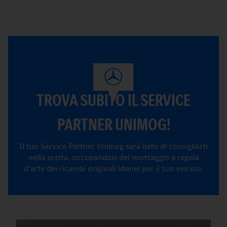
TROVA SUBITO IL SERVICE
PARTNER UNIMOG!
Il tuo Service Partner Unimog sarà lieto di consigliarti
nella scelta, occupandosi del montaggio a regola
d'arte dei ricambi originali idonei per il tuo veicolo.