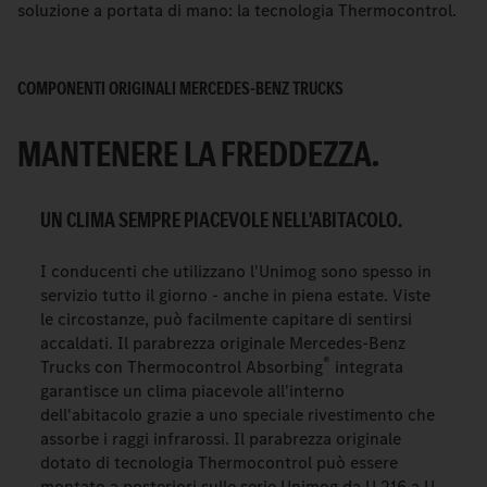
soluzione a portata di mano: la tecnologia Thermocontrol.
COMPONENTI ORIGINALI MERCEDES-BENZ TRUCKS
MANTENERE LA FREDDEZZA.
UN CLIMA SEMPRE PIACEVOLE NELL'ABITACOLO.
I conducenti che utilizzano l'Unimog sono spesso in
servizio tutto il giorno - anche in piena estate. Viste
le circostanze, può facilmente capitare di sentirsi
accaldati. Il parabrezza originale Mercedes-Benz
®
Trucks con Thermocontrol Absorbing
integrata
garantisce un clima piacevole all'interno
dell'abitacolo grazie a uno speciale rivestimento che
assorbe i raggi infrarossi. Il parabrezza originale
dotato di tecnologia Thermocontrol può essere
montato a posteriori sulle serie Unimog da U 216 a U