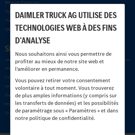
Services financiers
Systèmes de sécurité Econic
DAIMLER TRUCK AG UTILISE DES
Trouver un partenaire
TECHNOLOGIES WEB À DES FINS
UNI-TOUCH®
D’ANALYSE
SERVICE
Nous souhaitons ainsi vous permettre de
profiter au mieux de notre site web et
Journées diagnostic Technique S.A.V Unimog
l’améliorer en permanence.
L'offre de services Unimog
Vous pouvez retirer votre consentement
Les produits phares
volontaire à tout moment. Vous trouverez
de plus amples informations (y compris sur
Pièces d’origine
les transferts de données) et les possibilités
Protection et maintien de la valeur
de paramétrage sous « Paramètres » et dans
Trouver un partenaire
notre politique de confidentialité.