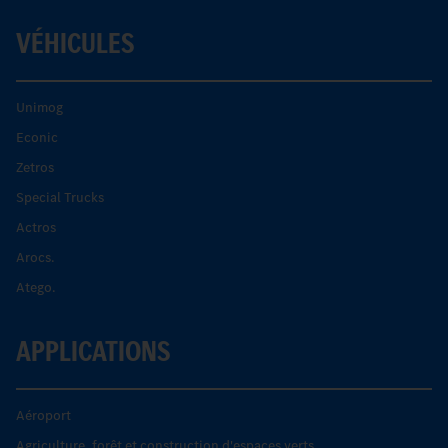
VÉHICULES
Unimog
Econic
Zetros
Special Trucks
Actros
Arocs.
Atego.
APPLICATIONS
Aéroport
Agriculture, forêt et construction d'espaces verts