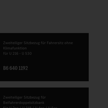
Zweiteiliger Sitzbezug für Fahrersitz ohne
Klimafunktion
für U 216 - U 530
B6 640 1192
Zweiteiliger Sitzbezug für
Beifahrerdoppelsitzbank
für U 2xx / U 318 / U 4xx / U 5xx