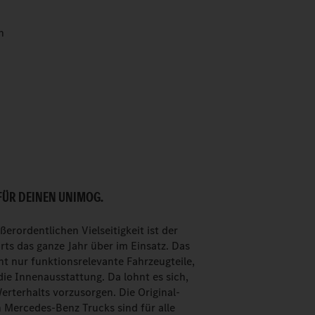
n
FÜR DEINEN UNIMOG.
ßerordentlichen Vielseitigkeit ist der
rts das ganze Jahr über im Einsatz. Das
cht nur funktionsrelevante Fahrzeugteile,
ie Innenausstattung. Da lohnt es sich,
erterhalts vorzusorgen. Die Original-
 Mercedes-Benz Trucks sind für alle