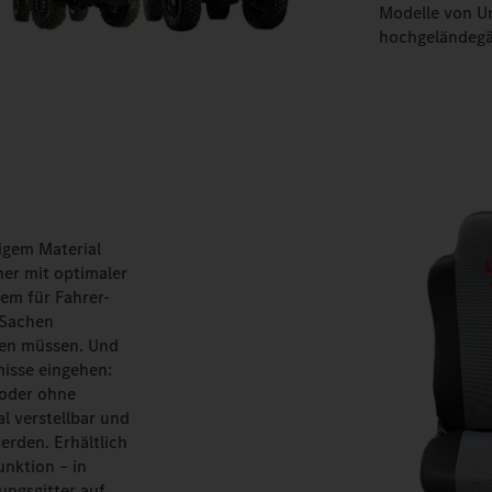
Modelle von U
hochgeländegä
higem Material
er mit optimaler
tem für Fahrer-
 Sachen
den müssen. Und
isse eingehen:
 oder ohne
al verstellbar und
erden. Erhältlich
unktion – in
ungsgitter auf