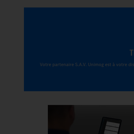
T
Votre partenaire S.A.V. Unimog est à votre di