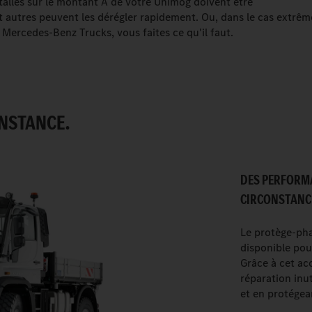
stallés sur le montant A de votre Unimog doivent être
t autres peuvent les dérégler rapidement. Ou, dans le cas extrêm
 Mercedes-Benz Trucks, vous faites ce qu'il faut.
ONSTANCE.
DES PERFORM
CIRCONSTANC
Le protège-pha
disponible pou
Grâce à cet acc
réparation inu
et en protégean