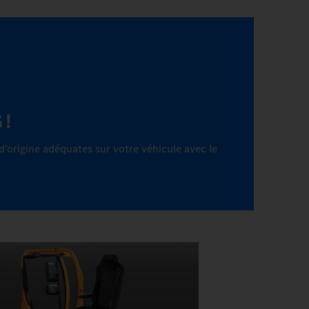
 !
d’origine adéquates sur votre véhicule avec le