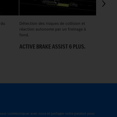
03:07
 du
Détection des risques de collision et
Le Merced
réaction autonome par un freinage à
entièrement
fond.
logistique 
près de Sa
ACTIVE BRAKE ASSIST 6 PLUS.
UN LOGIS
 pour communiquer avec nous et partager votre passion pour