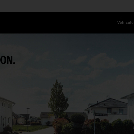
Véhicule
ION.