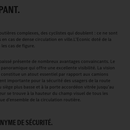
PANT.
utières complexes, des cyclistes qui doublent : ce ne sont
en cas de dense circulation en ville.L’Econic doté de la
les cas de figure.
baissé présente de nombreux avantages convaincants. Le
e panoramique qui offre une excellente visibilité. La vision
r constitue un atout essentiel par rapport aux camions
ment importante pour la sécurité des usagers de la route
u siège plus basse et à la porte accordéon vitrée jusqu’au
ur se trouve à la hauteur du champ visuel de tous les
ue d’ensemble de la circulation routière.
ONYME DE SÉCURITÉ.