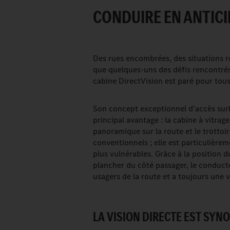
CONDUIRE EN ANTICI
Des rues encombrées, des situations ro
que quelques-uns des défis rencontrés 
cabine DirectVision est paré pour tous 
Son concept exceptionnel d’accès sur
principal avantage : la cabine à vitrag
panoramique sur la route et le trottoi
conventionnels ; elle est particulière
plus vulnérables. Grâce à la position d
plancher du côté passager, le conducte
usagers de la route et a toujours une v
LA VISION DIRECTE EST SYN