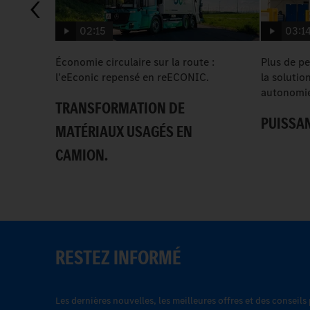
02:15
03:1
Économie circulaire sur la route :
Plus de p
l'eEconic repensé en reECONIC.
la solutio
autonomie
TRANSFORMATION DE
PUISSA
MATÉRIAUX USAGÉS EN
CAMION.
RESTEZ INFORMÉ
Les dernières nouvelles, les meilleures offres et des conseils