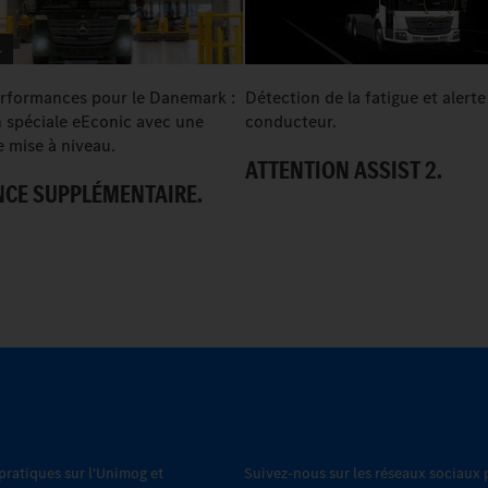
4
erformances pour le Danemark :
Détection de la fatigue et alerte
n spéciale eEconic avec une
conducteur.
 mise à niveau.
ATTENTION ASSIST 2.
NCE SUPPLÉMENTAIRE.
 pratiques sur l'Unimog et
Suivez-nous sur les réseaux sociaux