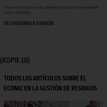
Economía circular en la carretera: el eEconic reinventado
e
como reECONIC.
el
DE CHATARRA A CAMIÓN.
E
E
R
(KOPIE 10)
TODOS LOS ARTÍCULOS SOBRE EL
ECONIC EN LA GESTIÓN DE RESIDUOS