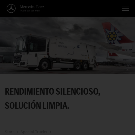
Vehículos
Aplicaciones
Temas
Servicio
Búsqueda
RENDIMIENTO SILENCIOSO,
Español
SOLUCIÓN LIMPIA.
Start
Special Trucks