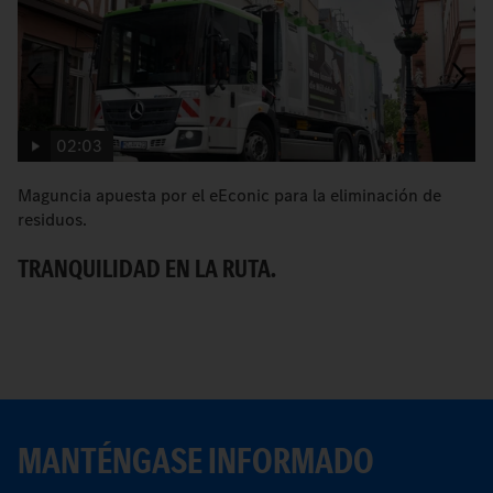
02:03
Maguncia apuesta por el eEconic para la eliminación de
C
residuos.
pa
TRANQUILIDAD EN LA RUTA.
M
MANTÉNGASE INFORMADO