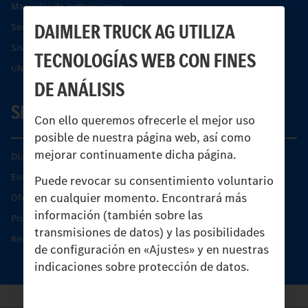
Manuales de instrucciones
DAIMLER TRUCK AG UTILIZA
Servicios financieros
Sistemas de asistencia de seguridad Econic
TECNOLOGÍAS WEB CON FINES
UNI-TOUCH®
DE ANÁLISIS
SERVICIO
Con ello queremos ofrecerle el mejor uso
posible de nuestra página web, así como
mejorar continuamente dicha página.
Días de Servicio del Unimog
Encontrar un socio
Puede revocar su consentimiento voluntario
en cualquier momento. Encontrará más
Oferta de servicio del Unimog
información (también sobre las
Productos de piezas y servicio
transmisiones de datos) y las posibilidades
Recambios originales
de configuración en «Ajustes» y en nuestras
indicaciones sobre protección de datos.