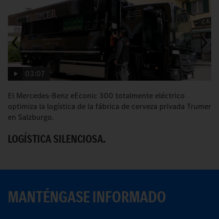
03:07
El Mercedes-Benz eEconic 300 totalmente eléctrico
E
optimiza la logística de la fábrica de cerveza privada Trumer
s
en Salzburgo.
L
LOGÍSTICA SILENCIOSA.
MANTÉNGASE INFORMADO