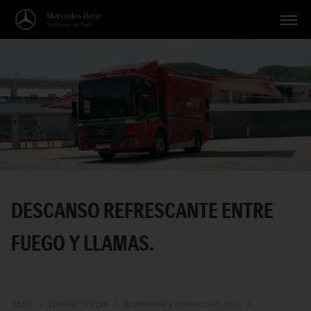
Vehículos
Aplicaciones
Temas
Servicio
Búsqueda
DESCANSO REFRESCANTE ENTRE
Español
FUEGO Y LLAMAS.
Start
Special Trucks
Bomberos y protección civil