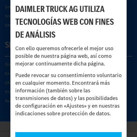
DAIMLER TRUCK AG UTILIZA
Servicios financieros
Sistemas de asistencia de seguridad Econic
TECNOLOGÍAS WEB CON FINES
UNI-TOUCH®
DE ANÁLISIS
SERVICIO
Con ello queremos ofrecerle el mejor uso
posible de nuestra página web, así como
mejorar continuamente dicha página.
Días de Servicio del Unimog
Encontrar un socio
Puede revocar su consentimiento voluntario
en cualquier momento. Encontrará más
Oferta de servicio del Unimog
información (también sobre las
Productos de piezas y servicio
transmisiones de datos) y las posibilidades
Recambios originales
de configuración en «Ajustes» y en nuestras
indicaciones sobre protección de datos.