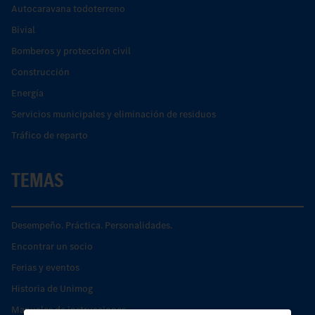
Autocaravana todoterreno
Bivial
Bomberos y protección civil
Construcción
Energía
Servicios municipales y eliminación de residuos
Tráfico de reparto
TEMAS
Desempeño. Práctica. Personalidades.
Encontrar un socio
Ferias y eventos
Historia de Unimog
Manuales de instrucciones