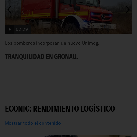
02:29
Los bomberos incorporan un nuevo Unimog.
U
ap
TRANQUILIDAD EN GRONAU.
P
S
ECONIC: RENDIMIENTO LOGÍSTICO
Mostrar todo el contenido